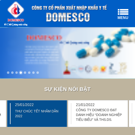
MENU
SỰ KIỆN NỔI BẬT
25/01/2022
21/01/2022
CÔNG TY DOMESCO ĐẠT
THƯ CHÚC TẾT NHÂM DẦN
M
DANH HIỆU “DOANH NGHIỆP
2022
TIÊU BIỂU” VÀ THS.DS.
2
LƯƠNG THỊ HƯƠNG GIANG
ĐẠT DANH HIỆU “DOANH
NHÂN NĂNG ĐỘNG SÁNG