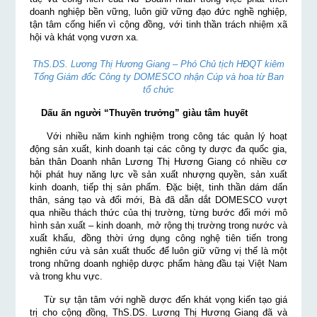
doanh nghiệp bền vững, luôn giữ vững đạo đức nghề nghiệp,
tận tâm cống hiến vì cộng đồng, với tinh thần trách nhiệm xã
hội và khát vọng vươn xa.
ThS.DS. Lương Thị Hương Giang – Phó Chủ tịch HĐQT kiêm
Tổng Giám đốc Công ty DOMESCO nhận Cúp và hoa từ Ban
tổ chức
Dấu ấn người “Thuyền trưởng” giàu tâm huyết
Với nhiều năm kinh nghiệm trong công tác quản lý hoạt
động sản xuất, kinh doanh tại các công ty dược đa quốc gia,
bản thân Doanh nhân Lương Thị Hương Giang có nhiều cơ
hội phát huy năng lực về sản xuất nhượng quyền, sản xuất
kinh doanh, tiếp thị sản phẩm. Đặc biệt, tinh thần dám dấn
thân, sáng tạo và đổi mới, Bà đã dẫn dắt DOMESCO vượt
qua nhiều thách thức của thị trường, từng bước đổi mới mô
hình sản xuất – kinh doanh, mở rộng thị trường trong nước và
xuất khẩu, đồng thời ứng dụng công nghệ tiên tiến trong
nghiên cứu và sản xuất thuốc để luôn giữ vững vị thế là một
trong những doanh nghiệp dược phẩm hàng đầu tại Việt Nam
và trong khu vực.
Từ sự tận tâm với nghề dược đến khát vọng kiến tạo giá
trị cho cộng đồng, ThS.DS. Lương Thị Hương Giang đã và