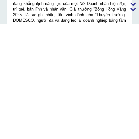
đang khẳng định năng lực của một Nữ Doanh nhân hiện đại,
trí tuệ, bản lĩnh và nhân văn. Giải thưởng “Bông Hồng Vàng
2025” là sự ghi nhận, tôn vinh dành cho “Thuyền trưởng”
DOMESCO, người đã và đang lèo lái doanh nghiệp bằng tầm
nhìn, trái tim và khát vọng cống hiến.
Tỏa sáng hình ảnh nữ lãnh đạo trong kỷ nguyên mới
“Bông Hồng Vàng 2025” thể hiện rõ nét giá trị đạo đức, văn
hóa kinh doanh – là nền tảng cho sự phát triển bền vững của
doanh nghiệp và đội ngũ doanh nhân nữ Việt Nam. Giải
thưởng không chỉ là sự ghi nhận những thành quả mà Doanh
nhân Lương Thị Hương Giang đạt được mà còn là biểu tượng
của người lãnh đạo tiên phong trong thời kỳ đổi mới.
Ngoài sự đóng góp vào thành công của doanh nghiệp,
Doanh nhân Hương Giang nhận thấy phải có trách nhiệm, chia
sẻ với cộng đồng, và điều đó được cụ thể hóa qua từng hành
động, được thực hiện một cách khoa học và hệ thống nhằm
mang lại sự lan tỏa cao trong xã hội. Đối với đội ngũ
CB.CNLĐ DOMESCO, Doanh nhân Hương Giang là người
truyền cảm hứng, luôn khuyến khích sáng tạo, đề cao giá trị
con người và tinh thần đồng hành.
Với vai trò Tổng Giám đốc Công ty, Doanh nhân Lương Thị