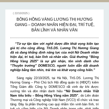
”
LĨNH VÀ NHÂN
VĂN
( 22/10/2025 )
BÔNG HỒNG VÀNG LƯƠNG THỊ HƯƠNG
GIANG – DOANH NHÂN HIỆN ĐẠI, TRÍ TUỆ,
BẢN LĨNH VÀ NHÂN VĂN
“Từ sự tận tâm với nghề dược đến khát vọng kiến tạo
giá trị cho cộng đồng, ThS.DS. Lương Thị Hương Giang
đã và đang khẳng định năng lực của một Nữ Doanh nhân
hiện đại, trí tuệ, bản lĩnh và nhân văn. Giải thưởng “Bông
Hồng Vàng 2025” là sự ghi nhận, tôn vinh dành cho
“Thuyền trưởng” DOMESCO, người luôn dẫn dắt doanh
nghiệp bằng tầm nhìn, trái tim và khát vọng cống hiến.”
Sáng ngày 22/10/2025, tại Hà Nội, ThS.DS. Lương Thị
Hương Giang – Phó Chủ tịch Hội đồng quản trị (HĐQT) kiêm
Tổng Giám đốc Công ty DOMESCO rất vinh dự khi được
xướng tên và đón nhận danh hiệu
“Nữ Doanh nhân Việt
Nam tiêu biểu – Bông Hồng Vàng năm 2025”
, do Liên đoàn
Thương mại và Công nghiệp Việt Nam (VCCI) tổ chức và trao
tặng. Đây là phần thưởng cao quý nhằm tôn vinh bản lĩnh, trí
tuệ và cống hiến của Nữ Doanh nhân trong việc phát triển