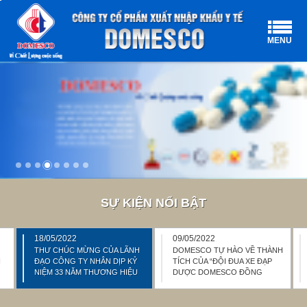
MENU
SỰ KIỆN NỔI BẬT
18/05/2022
09/05/2022
THƯ CHÚC MỪNG CỦA LÃNH
DOMESCO TỰ HÀO VỀ THÀNH
N
ĐẠO CÔNG TY NHÂN DỊP KỶ
TÍCH CỦA “ĐỘI ĐUA XE ĐẠP
NIỆM 33 NĂM THƯƠNG HIỆU
DƯỢC DOMESCO ĐỒNG
DOMESCO 19/05/1989 -
THÁP” VÀ “DOPAGAN ĐỒNG
19/05/2022
THÁP” TẠI GIẢI ĐUA XE ĐẠP
TRANH CÚP TRUYỀN HÌNH