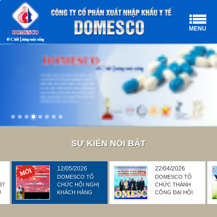
MENU
SỰ KIỆN NỔI BẬT
12/05/2026
22/04/2026
DOMESCO TỔ
DOMESCO TỔ
37
CHỨC HỘI NGHỊ
CHỨC THÀNH
U
KHÁCH HÀNG
CÔNG ĐẠI HỘI
NĂM 2026 TẠI
ĐỒNG CỔ ĐÔNG
THÀNH PHỐ
THƯỜNG NIÊN
ĐỒNG NAI
NĂM 2026