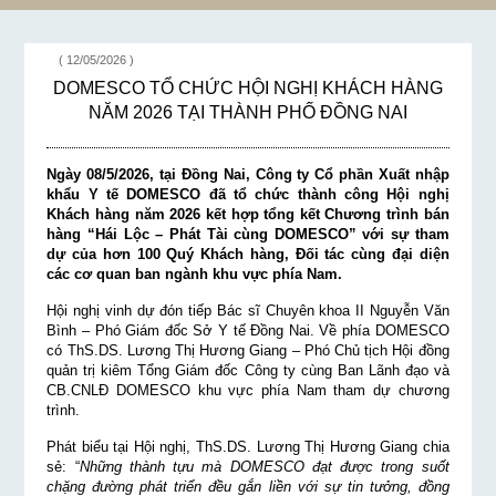
( 12/05/2026 )
DOMESCO TỔ CHỨC HỘI NGHỊ KHÁCH HÀNG
NĂM 2026 TẠI THÀNH PHỐ ĐỒNG NAI
Ngày 08/5/2026, tại Đồng Nai, Công ty Cổ phần Xuất nhập
khẩu Y tế DOMESCO đã tổ chức thành công Hội nghị
Khách hàng năm 2026 kết hợp tổng kết Chương trình bán
hàng “Hái Lộc – Phát Tài cùng DOMESCO” với sự tham
dự của hơn 100 Quý Khách hàng, Đối tác cùng đại diện
các cơ quan ban ngành khu vực phía Nam.
Hội nghị vinh dự đón tiếp Bác sĩ Chuyên khoa II Nguyễn Văn
Bình – Phó Giám đốc Sở Y tế Đồng Nai. Về phía DOMESCO
có ThS.DS. Lương Thị Hương Giang – Phó Chủ tịch Hội đồng
quản trị kiêm Tổng Giám đốc Công ty cùng Ban Lãnh đạo và
CB.CNLĐ DOMESCO khu vực phía Nam tham dự chương
trình.
Phát biểu tại Hội nghị, ThS.DS. Lương Thị Hương Giang chia
sẻ: “
Những thành tựu mà DOMESCO đạt được trong suốt
chặng đường phát triển đều gắn liền với sự tin tưởng, đồng