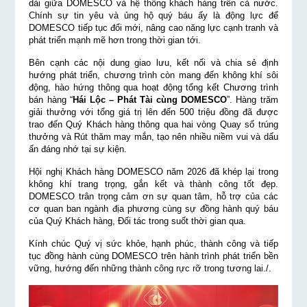
dài giữa DOMESCO và hệ thống khách hàng trên cả nước.
Chính sự tin yêu và ủng hộ quý báu ấy là động lực để
DOMESCO tiếp tục đổi mới, nâng cao năng lực cạnh tranh và
phát triển mạnh mẽ hơn trong thời gian tới.
Bên cạnh các nội dung giao lưu, kết nối và chia sẻ định
hướng phát triển, chương trình còn mang đến không khí sôi
động, hào hứng thông qua hoạt động tổng kết Chương trình
bán hàng “
Hái Lộc – Phát Tài cùng DOMESCO
”. Hàng trăm
giải thưởng với tổng giá trị lên đến 500 triệu đồng đã được
trao đến Quý Khách hàng thông qua hai vòng Quay số trúng
thưởng và Rút thăm may mắn, tạo nên nhiều niềm vui và dấu
ấn đáng nhớ tại sự kiện.
Hội nghị Khách hàng DOMESCO năm 2026 đã khép lại trong
không khí trang trọng, gắn kết và thành công tốt đẹp.
DOMESCO trân trọng cảm ơn sự quan tâm, hỗ trợ của các
cơ quan ban ngành địa phương cùng sự đồng hành quý báu
của Quý Khách hàng, Đối tác trong suốt thời gian qua.
Kính chúc Quý vị sức khỏe, hạnh phúc, thành công và tiếp
tục đồng hành cùng DOMESCO trên hành trình phát triển bền
vững, hướng đến những thành công rực rỡ trong tương lai./.