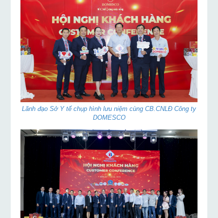
Lãnh đạo Sở Y tế chụp hình lưu niệm cùng CB.CNLĐ Công ty
DOMESCO