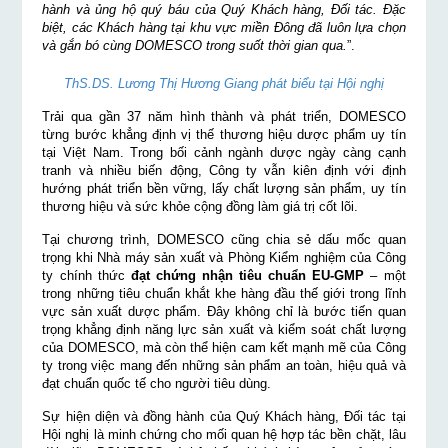
hành và ủng hộ quý báu của Quý Khách hàng, Đối tác. Đặc
biệt, các Khách hàng tại khu vực miền Đông đã luôn lựa chọn
và gắn bó cùng DOMESCO trong suốt thời gian qua.
”.
ThS.DS. Lương Thị Hương Giang phát biểu tại Hội nghị
Trải qua gần 37 năm hình thành và phát triển, DOMESCO
từng bước khẳng định vị thế thương hiệu dược phẩm uy tín
tại Việt Nam. Trong bối cảnh ngành dược ngày càng cạnh
tranh và nhiều biến động, Công ty vẫn kiên định với định
hướng phát triển bền vững, lấy chất lượng sản phẩm, uy tín
thương hiệu và sức khỏe cộng đồng làm giá trị cốt lõi.
Tại chương trình, DOMESCO cũng chia sẻ dấu mốc quan
trọng khi Nhà máy sản xuất và Phòng Kiểm nghiệm của Công
ty chính thức
đạt chứng nhận tiêu chuẩn EU-GMP
– một
trong những tiêu chuẩn khắt khe hàng đầu thế giới trong lĩnh
vực sản xuất dược phẩm. Đây không chỉ là bước tiến quan
trọng khẳng định năng lực sản xuất và kiểm soát chất lượng
của DOMESCO, mà còn thể hiện cam kết mạnh mẽ của Công
ty trong việc mang đến những sản phẩm an toàn, hiệu quả và
đạt chuẩn quốc tế cho người tiêu dùng.
Sự hiện diện và đồng hành của Quý Khách hàng, Đối tác tại
Hội nghị là minh chứng cho mối quan hệ hợp tác bền chặt, lâu