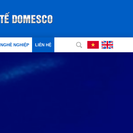
 NGHỀ NGHIỆP
LIÊN HỆ