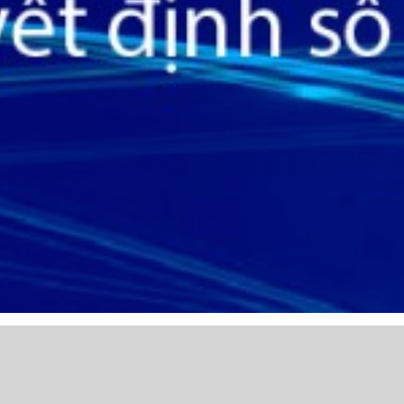
TẾ DOMESCO