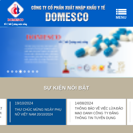
MENU
SỰ KIỆN NỔI BẬT
19/10/2024
14/08/2024
ẠT
THÔNG BÁO VỀ VIỆC LỪA ĐẢO
THƯ CHÚC MỪNG NGÀY PHỤ
I
MẠO DANH CÔNG TY ĐĂNG
NỮ VIỆT NAM 20/10/2024
"
THÔNG TIN TUYỂN DỤNG