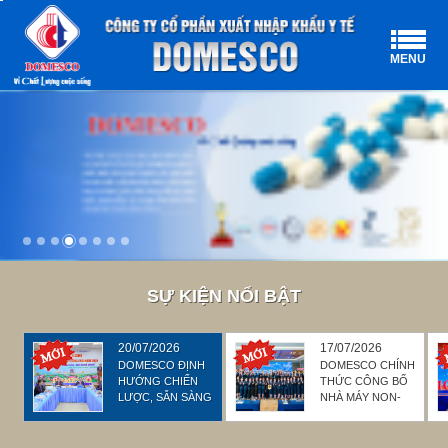
MENU
SỰ KIỆN NỔI BẬT
20/07/2026
17/07/2026
DOMESCO ĐỊNH
DOMESCO CHÍNH
HƯỚNG CHIẾN
THỨC CÔNG BỐ
LƯỢC, SẴN SÀNG
NHÀ MÁY NON-
BỨT PHÁ 6
BETALACTAM 1
THÁNG CUỐI
ĐẠT CHỨNG
NĂM 2026
NHẬN EU-GMP