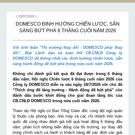
( 20/07/2026 )
DOMESCO ĐỊNH HƯỚNG CHIẾN LƯỢC, SẴN
SÀNG BỨT PHÁ 6 THÁNG CUỐI NĂM 2026
Với tinh thần "Thị trường thay đổi - DOMESCO phải thay
đổi", Ban Lãnh đạo và toàn thể CB.CNLĐ Công ty
DOMESCO đã thống nhất các định hướng chiến lược, sẵn
sàng hành động để bứt phá trong nửa cuối năm 2026.
Không chỉ đánh giá kết quả đã đạt được trong 6 tháng
đầu năm, Hội nghị Chiến lược 6 tháng cuối năm 2026 của
Công ty DOMESCO diễn ra vào ngày 18/7/2026 với chủ đề
“Thích ứng để tăng trưởng - Hành động để bứt phá” còn
đánh dấu bước khởi động cho giai đoạn tăng tốc của
CB.CNLĐ DOMESCO trong nửa cuối năm 2026.
Tham dự Hội nghị có Ban Tổng Giám đốc cùng đội ngũ quản
lý thuộc các phòng ban, nhà máy và các chi nhánh trên toàn
quốc đã cùng nhau đánh giá kết quả hoạt động 6 tháng đầu
năm, phân tích những biến động của thị trường, sự thay đổi
trong chính sách và hành vi khách hàng để xác định các giải