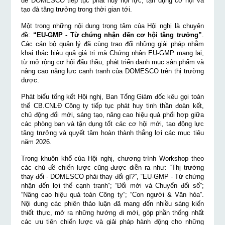
để DOMESCO tiếp tục phát huy nội lực, tận dụng cơ hội và
tạo đà tăng trưởng trong thời gian tới.
Một trong những nội dung trọng tâm của Hội nghị là chuyên
đề:
“EU-GMP - Từ chứng nhận đến cơ hội tăng trưởng”
.
Các cán bộ quản lý đã cùng trao đổi những giải pháp nhằm
khai thác hiệu quả giá trị mà Chứng nhận EU-GMP mang lại,
từ mở rộng cơ hội đấu thầu, phát triển danh mục sản phẩm và
nâng cao năng lực cạnh tranh của DOMESCO trên thị trường
dược.
Phát biểu tổng kết Hội nghị, Ban Tổng Giám đốc kêu gọi toàn
thể CB.CNLĐ Công ty tiếp tục phát huy tinh thần đoàn kết,
chủ động đổi mới, sáng tạo, nâng cao hiệu quả phối hợp giữa
các phòng ban và tận dụng tốt các cơ hội mới, tạo động lực
tăng trưởng và quyết tâm hoàn thành thắng lợi các mục tiêu
năm 2026.
Trong khuôn khổ của Hội nghị, chương trình Workshop theo
các chủ đề chiến lược cũng được diễn ra như: “Thị trường
thay đổi - DOMESCO phải thay đổi gì?”, “EU-GMP - Từ chứng
nhận đến lợi thế cạnh tranh”; “Đổi mới và Chuyển đổi số”;
“Nâng cao hiệu quả toàn Công ty”; “Con người & Văn hóa”.
Nội dung các phiên thảo luận đã mang đến nhiều sáng kiến
thiết thực, mở ra những hướng đi mới, góp phần thống nhất
các ưu tiên chiến lược và giải pháp hành động cho những