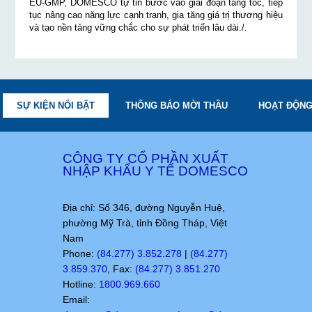
EU-GMP, DOMESCO tự tin bước vào giai đoạn tăng tốc, tiếp
tục nâng cao năng lực cạnh tranh, gia tăng giá trị thương hiệu
và tạo nền tảng vững chắc cho sự phát triển lâu dài./.
SỰ KIỆN NỔI BẬT
THÔNG BÁO MỜI THẦU
HOẠT ĐỘNG
CÔNG TY CỔ PHẦN XUẤT
NHẬP KHẨU Y TẾ DOMESCO
Địa chỉ: Số 346, đường Nguyễn Huệ,
phường Mỹ Trà, tỉnh Đồng Tháp, Việt
Nam
Phone:
(84.277) 3.852.278
|
(84.277)
3.859.370
, Fax:
(84.277) 3.851.270
Hotline:
1800.969.660
Email: