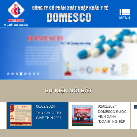
MENU
SỰ KIỆN NỔI BẬT
06/02/2024
02/02/2024
G
DOMESCO ĐƯỢC
THƯ CHÚC TẾT
VINH DANH
GIÁP THÌN 2024
“DOANH NGHIỆP
TIÊU BIỂU”,
G
“DOANH NHÂN
NĂNG ĐỘNG