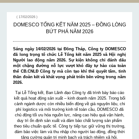
( 17/02/2026 )
DOMESCO TỔNG KẾT NĂM 2025 – ĐỒNG LÒNG
BỨT PHÁ NĂM 2026
Sáng ngày 14/02/2026 tại Đồng Tháp, Công ty DOMESCO
đã long trọng tổ chức Lễ Tổng kết năm 2025 và Hội nghị
Người lao động năm 2026. Sự kiện không chỉ đánh dấu
một chặng đường nỗ lực vượt khó đầy tự hào của toàn
thể CB.CNLĐ Công ty mà còn tạo khí thế quyết tâm, tinh
thần đoàn kết và khát vọng phát triển bền vững trong năm
2026.
Tại Lễ Tổng kết, Ban Lãnh đạo Công ty đã trình bày báo cáo
kết quả hoạt động sản xuất – kinh doanh năm 2025. Trong bối
cảnh ngành dược còn nhiều biến động về giá nguyên liệu, chi
phí logistics và môi trường kinh tế toàn cầu, DOMESCO đã
chủ động tối ưu hóa nguồn lực, nâng cao hiệu quả vận hành,
duy trì ổn định sản xuất và đảm bảo chất lượng sản phẩm
theo tiêu chuẩn quốc tế. Công ty tiếp tục giữ vững thị trường,
đảm bảo việc làm và thu nhập cho người lao động, đồng thời
tăng cường quản trị minh bạch và trách nhiệm xã hội.