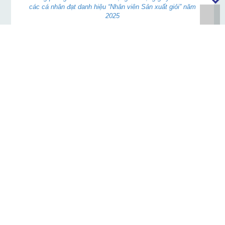
các cá nhân đạt danh hiệu “Nhân viên Sản xuất giỏi” năm
2025
Ông Nguyễn Hữu Nghi - Giám đốc Kinh doanh và Bà Phạm
Ngọc Tuyền - Kế toán trưởng Công ty trao tặng Giấy khen cho
các cá nhân đạt danh hiệu “Nhân viên Kinh doanh giỏi”, “Nhân
viên Lái xe giỏi”, … năm 2025