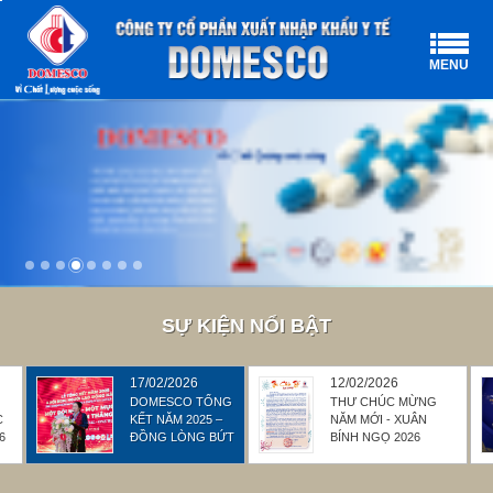
MENU
SỰ KIỆN NỔI BẬT
17/02/2026
12/02/2026
DOMESCO TỔNG
THƯ CHÚC MỪNG
C
KẾT NĂM 2025 –
NĂM MỚI - XUÂN
6
ĐỒNG LÒNG BỨT
BÍNH NGỌ 2026
PHÁ NĂM 2026