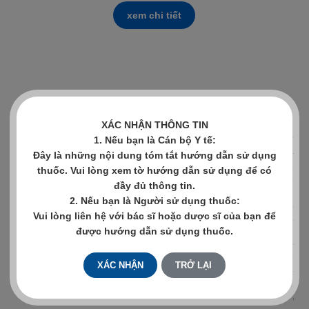
xem chi tiết
XÁC NHẬN THÔNG TIN
GL
1. Nếu bạn là Cán bộ Y tế:
Điề
Đây là những nội dung tóm tắt hướng dẫn sử dụng
kết
thuốc. Vui lòng xem tờ hướng dẫn sử dụng để có
khô
đầy đủ thông tin.
Met
2. Nếu bạn là Người sử dụng thuốc:
cân
Vui lòng liên hệ với bác sĩ hoặc dược sĩ của bạn để
- C
được hướng dẫn sử dụng thuốc.
uốn
thi
khi
XÁC NHẬN
TRỞ LẠI
soá
- Ở
đườ