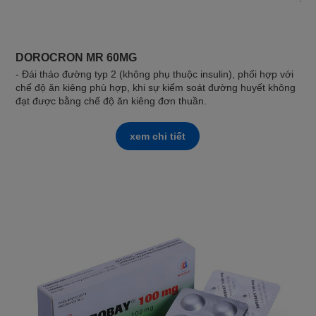
với
DOROCRON MR 60MG
- Đái tháo đường typ 2 (không phụ thuộc insulin), phối hợp với
chế độ ăn kiêng phù hợp, khi sự kiểm soát đường huyết không
đạt được bằng chế độ ăn kiêng đơn thuần.
xem chi tiết