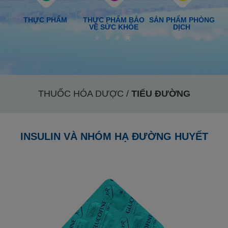
ỢC
THỰC PHẨM
THỰC PHẨM BẢO
SẢN PHẨM PHÒNG
VỆ SỨC KHỎE
DỊCH
THUỐC HÓA DƯỢC /
TIỂU ĐƯỜNG
INSULIN VÀ NHÓM HẠ ĐƯỜNG HUYẾT