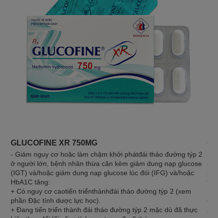
GLUCOFINE XR 750MG
GL
- Giảm nguy cơ hoặc làm chậm khởi phátđái tháo đường týp 2
- Đ
ở người lớn, bệnh nhân thừa cân kèm giảm dung nạp glucose
chế
(IGT) và/hoặc giảm dung nạp glucose lúc đói (IFG) và/hoặc
soá
HbA1C tăng:
tiê
+ Có nguy cơ caotiến triểnthànhđái tháo đường týp 2 (xem
- C
phần Đặc tính dược lực học).
chố
+ Đang tiến triển thành đái tháo đường týp 2 mặc dù đã thực
ăn 