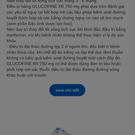
hiện thay đổi lối sống tích cực trong 3 - 6 tháng.
huy
Điều trị bằng GLUCOFINE XR 750 mg phải dựa trên đánh giá
các yếu tố nguy cơ kết hợp với các liệu pháp kiểm soát đường
huyết thích hợp và các bằng chứng nguy cơ cao về tim mạch
(xem phần Đặc tính dược lực học).
Nên duy trì thay đổi lối sống tích cực khi khởi đầu điều trị bằng
metformin, trừ khi bệnh nhân không thể thực hiện vì lý do sức
khỏe.
- Điều trị đái tháo đường týp 2 ở người lớn, đặc biệt ở bệnh
nhân thừa cân, khi chế độ ăn kiêng và tập thể dục đơn thuần
không có hiệu quả kiểm soát đường huyết một cách đầy đủ.
GLUCOFINE XR 750 mg có thể được dùng đơn trị liệu hoặc
phối hợp với các thuốc điều trị đái tháo đường đường uống
khác hoặc với insulin.
xem chi tiết
GL
- Đ