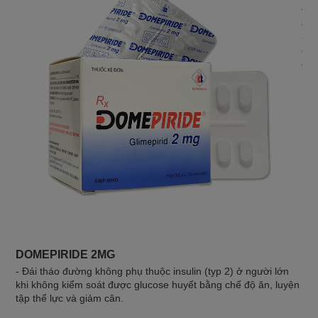
Đơn
độ 
- C
độ 
có 
DOMEPIRIDE 2MG
- Đái tháo đường không phụ thuộc insulin (typ 2) ở người lớn
khi không kiểm soát được glucose huyết bằng chế độ ăn, luyện
tập thể lực và giảm cân.