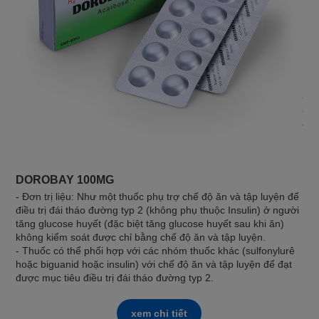
DO
- Đ
chế
đạt
DOROBAY 100MG
- Đơn trị liệu: Như một thuốc phụ trợ chế độ ăn và tập luyện để
điều trị đái tháo đường typ 2 (không phụ thuộc Insulin) ở người
tăng glucose huyết (đặc biệt tăng glucose huyết sau khi ăn)
không kiểm soát được chỉ bằng chế độ ăn và tập luyện.
- Thuốc có thể phối hợp với các nhóm thuốc khác (sulfonylurê
hoặc biguanid hoặc insulin) với chế độ ăn và tập luyện để đạt
được mục tiêu điều trị đái tháo đường typ 2.
xem chi tiết