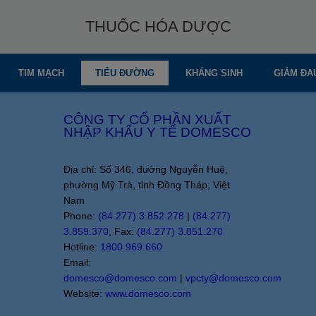
THUỐC HÓA DƯỢC
TIM MẠCH
TIỂU ĐƯỜNG
KHÁNG SINH
GIẢM ĐA
CÔNG TY CỔ PHẦN XUẤT
NHẬP KHẨU Y TẾ DOMESCO
Địa chỉ: Số 346, đường Nguyễn Huệ,
phường Mỹ Trà, tỉnh Đồng Tháp, Việt
Nam
Phone:
(84.277) 3.852.278
|
(84.277)
3.859.370
, Fax:
(84.277) 3.851.270
Hotline:
1800.969.660
Email:
domesco@domesco.com
|
vpcty@domesco.com
Website:
www.domesco.com