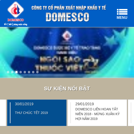
MENU
SỰ KIỆN NỔI BẬT
30/01/2019
29/01/2019
DOMESCO LIÊN HOAN TẤT
THƯ CHÚC TẾT 2019
NIÊN 2018 - MỪNG XUÂN KỶ
HỢI NĂM 2019