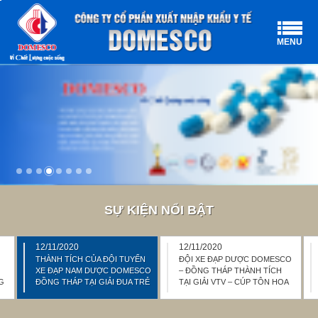
MENU
SỰ KIỆN NỔI BẬT
12/11/2020
12/11/2020
THÀNH TÍCH CỦA ĐỘI TUYỂN
ĐỘI XE ĐẠP DƯỢC DOMESCO
XE ĐẠP NAM DƯỢC DOMESCO
– ĐỒNG THÁP THÀNH TÍCH
G
ĐỒNG THÁP TẠI GIẢI ĐUA TRẺ
TẠI GIẢI VTV – CÚP TÔN HOA
TOÀN QUỐC – XỨNG DANH
SEN 2020
SEN HỒNG