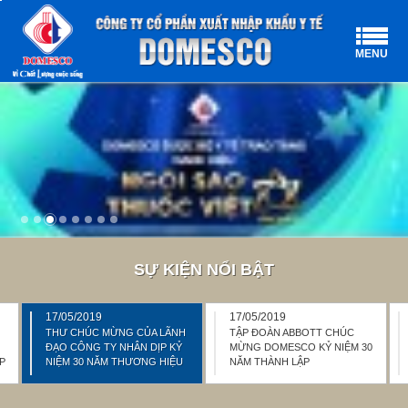
MENU
SỰ KIỆN NỔI BẬT
17/05/2019
17/05/2019
THƯ CHÚC MỪNG CỦA LÃNH
TẬP ĐOÀN ABBOTT CHÚC
Ủ
ĐẠO CÔNG TY NHÂN DỊP KỶ
MỪNG DOMESCO KỶ NIỆM 30
P
NIỆM 30 NĂM THƯƠNG HIỆU
NĂM THÀNH LẬP
DOMESCO