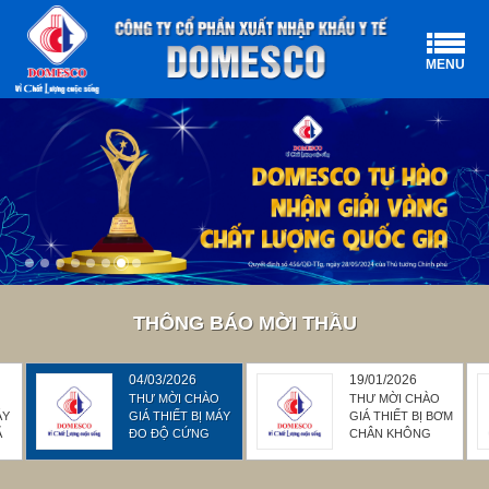
MENU
THÔNG BÁO MỜI THẦU
04/03/2026
19/01/2026
THƯ MỜI CHÀO
THƯ MỜI CHÀO
ÁY
GIÁ THIẾT BỊ MÁY
GIÁ THIẾT BỊ BƠM
Ã
ĐO ĐỘ CỨNG
CHÂN KHÔNG
EZ-STREAM