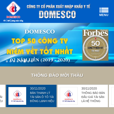
MENU
THÔNG BÁO MỜI THẦU
30/11/2020
30/11/2020
BÁN THANH LÝ
THÔNG BÁO BÁN
ẢI
TÀI SẢN Ô TÔ TẢI
ĐẤU GIÁ TÀI SẢN
ỆU
ĐÔNG LẠNH HIỆU
LÀ HỆ THỐNG
ỂN
ISUZU BIỂN SỐ
MÁY LC-MSMS
57M-2792