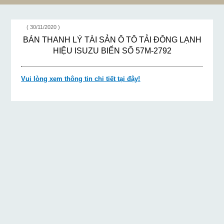
( 30/11/2020 )
BÁN THANH LÝ TÀI SẢN Ô TÔ TẢI ĐÔNG LẠNH
HIỆU ISUZU BIỂN SỐ 57M-2792
Vui lòng xem thông tin chi tiết tại đậy!