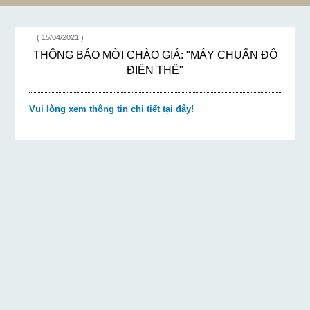
1)
57M - 2790"
( 15/04/2021 )
THÔNG BÁO MỜI CHÀO GIÁ: "MÁY CHUẨN ĐỘ
ĐIỆN THẾ"
Vui lòng xem thông tin chi tiết tại đây!