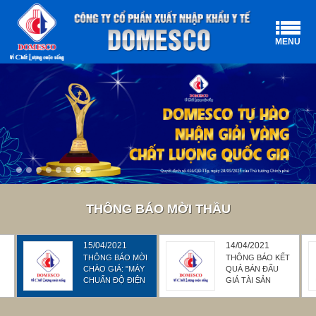
MENU
THÔNG BÁO MỜI THẦU
15/04/2021
14/04/2021
Ề
THÔNG BÁO MỜI
THÔNG BÁO KẾT
CHÀO GIÁ: "MÁY
QUẢ BÁN ĐẤU
P
CHUẨN ĐỘ ĐIỆN
GIÁ TÀI SẢN
IÁ
THẾ"
THANH LÝ: "XE Ô
Ộ
TÔ TẢI HIỆU
G
ISUZU, BIỂN SỐ