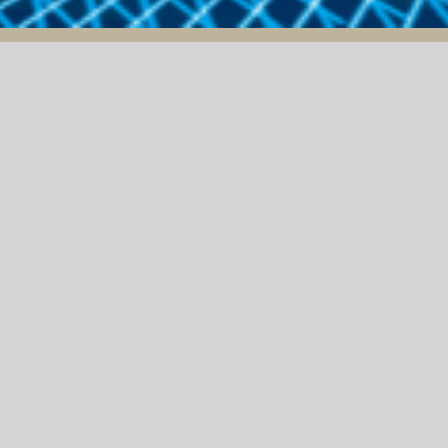
06/12/2024
THƯ MỜI CHÀO GIÁ
BẢN QUYỀN PHẦN
MỀM MICROSOFT
OFFICE 365
ẠCH CÔNG TRÌNH NHÀ MÀY