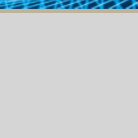
THÔNG BÁO MỜI THẦU
19/12/2024
THƯ MỜI CHÀO GIÁ
ẤP
DỊCH VỤ BẢN QUYỀN
PHẦN MỀM VMWARE
H
ÀY
 MỤC CUNG CẤP VÀ LẮP ĐẶT CỬA PANEL PHÒNG S
PENICILLIN