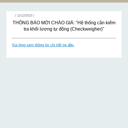
"HỆ THỐNG CÂN KIỂM TRA
CÔNG TRÌNH CẢI
KHỐI LƯỢNG TỰ ĐỘNG
TẠO NHÀ MÁY
(CHECKWEIGHER)"
SẢN XUẤT CỒN
( 11/12/2023 )
THÀNH KHO BAO
THÔNG BÁO MỜI CHÀO GIÁ: "Hệ thống cân kiểm
BÌ"
tra khối lượng tự động (Checkweigher)"
Vui lòng xem thông tin chi tiết tại đây.