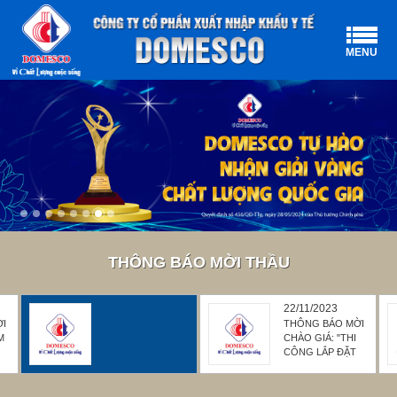
MENU
THÔNG BÁO MỜI THẦU
22/11/2023
ỜI
THÔNG BÁO MỜI
M
CHÀO GIÁ: "THI
CÔNG LẮP ĐẶT
HỆ THỐNG
11/12/2023
PHÒNG CHÁY
THÔNG BÁO MỜI CHÀO GIÁ:
CHỮA CHÁY