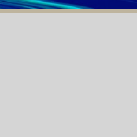
THÔNG BÁO MỜI THẦU
29/07/2020
U
THÔNG BÁO MỜI CHÀO
Ô
GIÁ CỦA HẠNG MỤC
KHU LÀM VIỆC QC – RD
TẠI NHÀ MÁY DƯỢC
LẦN
LIỆU
I SẢN LÀ XE Ô TÔ 07 CHỖ HIỆU HUYNDAI SANTAFE