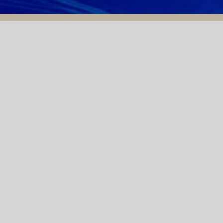
04/03/2020
THÔNG BÁO BÁN ĐẤU
GIÁ TÀI SẢN: "Ô TÔ
CON TOYOTA CAMRY
(56N-9467)"
 (BIỂN SỐ 56N-5287) LẦN 2