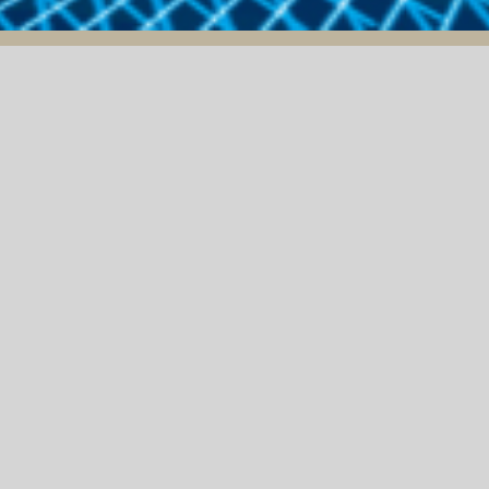
15/04/2024
THÔNG BÁO MỜI CHÀO
GIÁ “MÁY NÉN KHÍ
TRỤC VÍT KHÔNG DẦU
02 CẤP NÉN”
TA INNOVA"