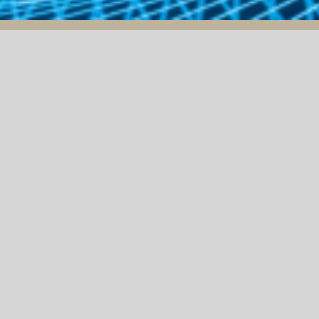
THÔNG BÁO MỜI THẦU
25/04/2024
ẤU
THÔNG BÁO MỜI CHÀO
Ô
GIÁ GÓI THẦU CẢI TẠO
NÂNG CẤP HỆ THỐNG
NƯỚC TINH KHIẾT CHO
NHÀ MÁY
NONBETALACTAM
 "BÁN ĐẤU GIÁ TẢI SẢN XE Ô TÔ CON HIỆU TOYO