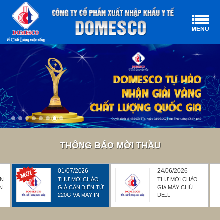
MENU
THÔNG BÁO MỜI THẦU
01/07/2026
24/06/2026
ÁN
THƯ MỜI CHÀO
THƯ MỜI CHÀO
ẢN
GIÁ CÂN ĐIỆN TỬ
GIÁ MÁY CHỦ
220G VÀ MÁY IN
DELL
MINEBEA INTEC
POWEREDGE
TX-110
R450