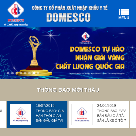
MENU
THÔNG BÁO MỜI THẦU
16/07/2019
24/06/2019
ỜI
THÔNG BÁO: GIA
THÔNG BÁO: "V/V
HẠN THỜI GIAN
BÁN ĐẤU GIÁ TÀI
BÁN ĐẤU GIÁ TÀI
SẢN LÀ XE Ô TÔ 7
I
SẢN XE Ô TÔ 07
CHỖ BS 56N -
CHỖ BS 56N –
3036"
3036