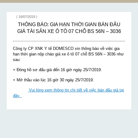
( 16/07/2019 )
THÔNG BÁO: GIA HẠN THỜI GIAN BÁN ĐẤU
GIÁ TÀI SẢN XE Ô TÔ 07 CHỖ BS 56N – 3036
Công ty CP XNK Y tế DOMESCO xin thông báo về việc gia
hạn thời gian nộp chào giá xe ô tô 07 chỗ BS 56N – 3036 như
sau:
+ Đóng hồ sơ đấu giá đến 16 giờ ngày 25/7/2019.
+ Mở thầu vào lúc 16 giờ 30 ngày 25/7/2019.
Vui lòng xem thông tin chi tiết về việc bán đấu giá tại
đây.