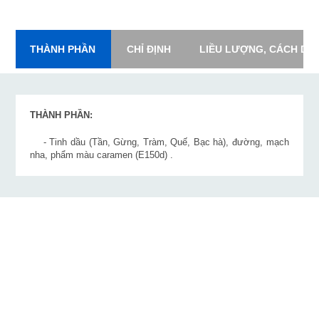
THÀNH PHẦN
CHỈ ĐỊNH
LIỀU LƯỢNG, CÁCH DÙ
THÀNH PHẦN:
- Tinh dầu (Tần, Gừng, Tràm, Quế, Bạc hà), đường, mạch
nha, phẩm màu caramen (E150d) .