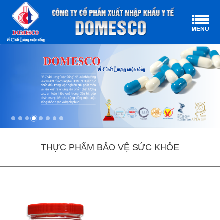
MENU
THỰC PHẨM BẢO VỆ SỨC KHỎE