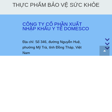
THỰC PHẨM BẢO VỆ SỨC KHỎE
CÔNG TY CỔ PHẦN XUẤT
NHẬP KHẨU Y TẾ DOMESCO
Địa chỉ: Số 346, đường Nguyễn Huệ,
phường Mỹ Trà, tỉnh Đồng Tháp, Việt
Nam
Phone:
(84.277) 3.852.278
|
(84.277)
3.859.370
, Fax:
(84.277) 3.851.270
Hotline:
1800.969.660
Email:
domesco@domesco.com
|
vpcty@domesco.com
Website:
www.domesco.com