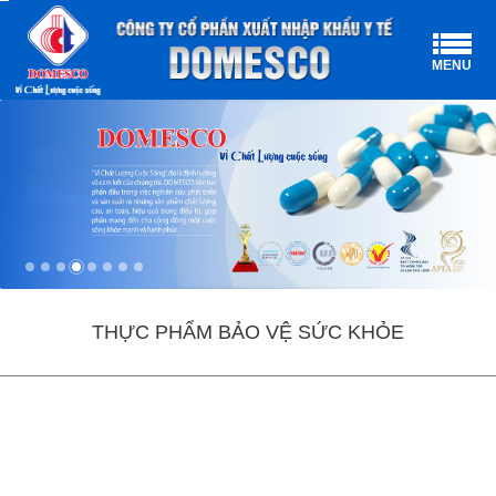
MENU
THỰC PHẨM BẢO VỆ SỨC KHỎE