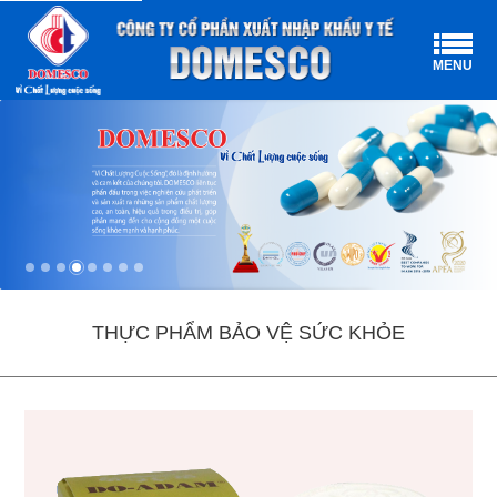
MENU
THỰC PHẨM BẢO VỆ SỨC KHỎE