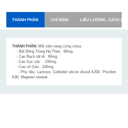
THÀNH PHẦN
CHỈ ĐỊNH
LIỀU LƯỢNG, CÁCH DÙ
THÀNH PHẦN:
Mỗi viên nang cứng chứa:
- Bột Đông Trùng Hạ Thảo: 90mg.
- Cao Bạch tật lê: 90mg.
- Cao Sục sặc : 100mg.
- Cao vỏ Gòn: 100mg.
- Phụ liệu: Lactose, Colloidal silicon dioxid A200, Povidon
K90, Magnesi stearat.