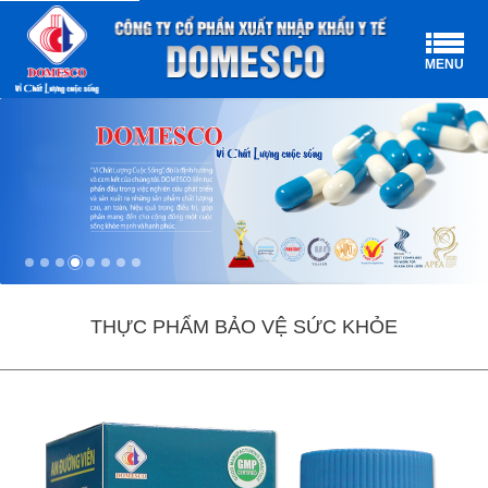
MENU
THỰC PHẨM BẢO VỆ SỨC KHỎE