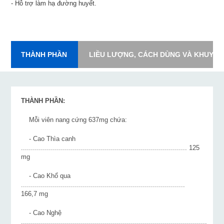
- Hỗ trợ làm hạ đường huyết.
THÀNH PHẦN
LIỀU LƯỢNG, CÁCH DÙNG VÀ KHUYẾN
THÀNH PHẦN:
Mỗi viên nang cứng 637mg chứa:
- Cao Thìa canh
................................................................................... 125
mg
- Cao Khổ qua
..................................................................................
166,7 mg
- Cao Nghệ
.............................................................................................