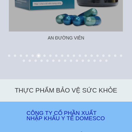
AN ĐƯỜNG VIÊN
THỰC PHẨM BẢO VỆ SỨC KHỎE
CÔNG TY CỔ PHẦN XUẤT
NHẬP KHẨU Y TẾ DOMESCO