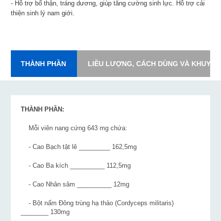
- Hỗ trợ bổ thận, tráng dương, giúp tăng cường sinh lực. Hỗ trợ cải
thiện sinh lý nam giới.
THÀNH PHẦN
LIỀU LƯỢNG, CÁCH DÙNG VÀ KHUYẾN
THÀNH PHẦN:
Mỗi viên nang cứng 643 mg chứa:
- Cao Bạch tật lê _________ 162,5mg
- Cao Ba kích __________ 112,5mg
- Cao Nhân sâm __________ 12mg
- Bột nấm Đông trùng hạ thảo (Cordyceps militaris)
________ 130mg