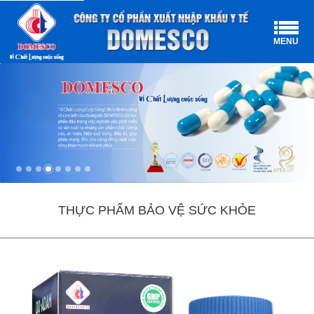
MENU
THỰC PHẨM BẢO VỆ SỨC KHỎE