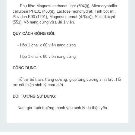
- Phụ liệu: Magnesi carbonat light (504(i)), Microcrystallin
cellulose PH101 (460(i)), Lactose monohydrat, Tinh bột mì,
Povidon K90 (1201), Magnesi stearat (470(iii)), Silic dioxyd
(551), Vỏ nang cứng vừa đủ 1 viên.
QUY CÁCH ĐÓNG GÓI:
- Hộp 1 chai x 60 viên nang cứng.
- Hộp 1 chai x 90 viên nang cứng.
CÔNG DỤNG
:
Hỗ trợ bổ thận, tráng dương, giúp tăng cường sinh lực. Hỗ
trợ cải thiện sinh lý nam giới.
ĐỐI TƯỢNG SỬ DỤNG
:
Nam giới tuổi trưởng thành yếu sinh lý do thận yếu.