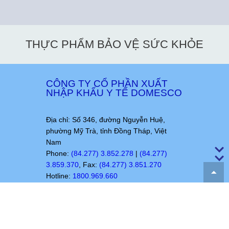
THỰC PHẨM BẢO VỆ SỨC KHỎE
CÔNG TY CỔ PHẦN XUẤT
NHẬP KHẨU Y TẾ DOMESCO
Địa chỉ: Số 346, đường Nguyễn Huệ,
phường Mỹ Trà, tỉnh Đồng Tháp, Việt
Nam
Phone:
(84.277) 3.852.278
|
(84.277)
3.859.370
, Fax:
(84.277) 3.851.270
Hotline:
1800.969.660
Email:
domesco@domesco.com
|
vpcty@domesco.com
Website:
www.domesco.com