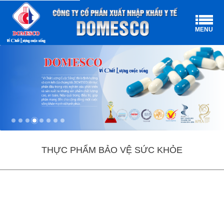
MENU
THỰC PHẨM BẢO VỆ SỨC KHỎE