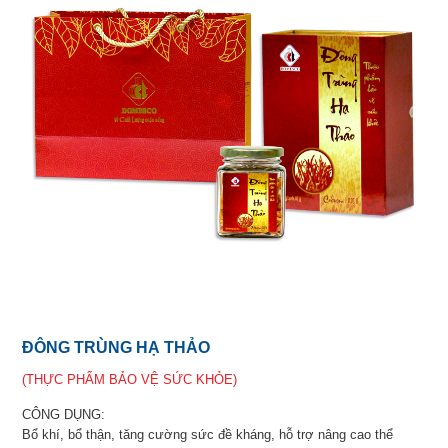
ĐÔNG TRÙNG HẠ THẢO
(THỰC PHẨM BẢO VỆ SỨC KHỎE)
CÔNG DỤNG:
Bổ khí, bổ thận, tăng cường sức đề kháng, hỗ trợ nâng cao thể