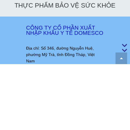
THỰC PHẨM BẢO VỆ SỨC KHỎE
CÔNG TY CỔ PHẦN XUẤT
NHẬP KHẨU Y TẾ DOMESCO
Địa chỉ: Số 346, đường Nguyễn Huệ,
phường Mỹ Trà, tỉnh Đồng Tháp, Việt
Nam
Phone:
(84.277) 3.852.278
|
(84.277)
3.859.370
, Fax:
(84.277) 3.851.270
Hotline:
1800.969.660
Email:
domesco@domesco.com
|
vpcty@domesco.com
Website:
www.domesco.com