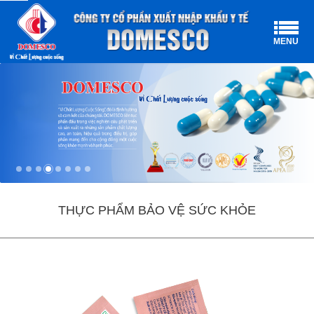
MENU
THỰC PHẨM BẢO VỆ SỨC KHỎE