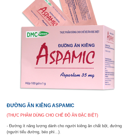
ĐƯỜNG ĂN KIÊNG ASPAMIC
(THỰC PHẨM DÙNG CHO CHẾ ĐỘ ĂN ĐẶC BIỆT)
- Đường ít năng lượng dành cho người kiêng ăn chất bột, đường
(người tiểu đường, béo phì...).