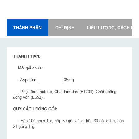
THÀNH PHẦN
CHỈ ĐỊNH
LIỀU LƯỢNG, CÁCH DÙ
THÀNH PHẦN:
Mỗi gói chứa:
- Aspartam ___________ 35mg
- Phụ liệu: Lactose, Chất làm dày (E1201), Chất chống
đông vón (E551).
QUY CÁCH ĐÓNG GÓI:
- Hộp 100 gói x 1 g, hộp 50 gói x 1 g, hộp 30 gói x 1 g, hộp
24 gói x 1 g.