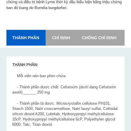
chứng và điều trị bệnh Lyme thời kỳ đầu biểu hiện bằng triệu chứng
ban đỏ loang do Borrelia burgdorferi.
THÀNH PHẦN
CHỈ ĐỊNH
CHỐNG CHỈ ĐỊNH
L
THÀNH PHẦN:
Mỗi viên nén bao phim chứa:
- Thành phần dược chất: Cefuroxim (dưới dạng Cefuroxim
axetil) ______ 250 mg
- Thành phần tá dược: Microcrystallin cellulose PH101,
Starch 1500, Natri croscarmellose, Natri lauryl sulfat, Colloidal
silicon dioxid A200, Lubritab, Hydroxypropyl methylcellulose
15cP, Hydroxypropyl methylcellulose 6cP, Polyethylen glycol
6000, Talc, Titan dioxid.