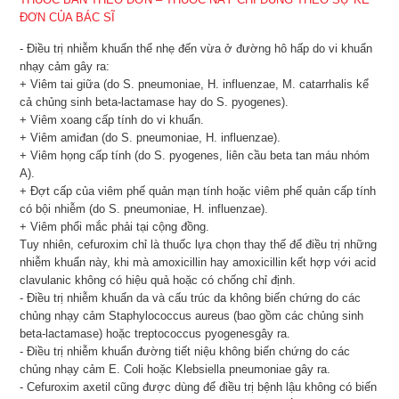
ĐƠN CỦA BÁC SĨ
- Điều trị nhiễm khuẩn thể nhẹ đến vừa ở đường hô hấp do vi khuẩn
nhạy cảm gây ra:
+ Viêm tai giữa (do S. pneumoniae, H. influenzae, M. catarrhalis kể
cả chủng sinh beta-lactamase hay do S. pyogenes).
+ Viêm xoang cấp tính do vi khuẩn.
+ Viêm amiđan (do S. pneumoniae, H. influenzae).
+ Viêm họng cấp tính (do S. pyogenes, liên cầu beta tan máu nhóm
A).
+ Đợt cấp của viêm phế quản mạn tính hoặc viêm phế quản cấp tính
có bội nhiễm (do S. pneumoniae, H. influenzae).
+ Viêm phổi mắc phải tại cộng đồng.
Tuy nhiên, cefuroxim chỉ là thuốc lựa chọn thay thế để điều trị những
nhiễm khuẩn này, khi mà amoxicillin hay amoxicillin kết hợp với acid
clavulanic không có hiệu quả hoặc có chống chỉ định.
- Điều trị nhiễm khuẩn da và cấu trúc da không biến chứng do các
chủng nhạy cảm Staphylococcus aureus (bao gồm các chủng sinh
beta-lactamase) hoặc treptococcus pyogenesgây ra.
- Điều trị nhiễm khuẩn đường tiết niệu không biến chứng do các
chủng nhạy cảm E. Coli hoặc Klebsiella pneumoniae gây ra.
- Cefuroxim axetil cũng được dùng để điều trị bệnh lậu không có biến