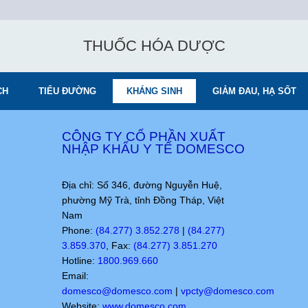
THUỐC HÓA DƯỢC
CH
TIỂU ĐƯỜNG
KHÁNG SINH
GIẢM ĐAU, HẠ SỐT
CÔNG TY CỔ PHẦN XUẤT
NHẬP KHẨU Y TẾ DOMESCO
Địa chỉ: Số 346, đường Nguyễn Huệ,
phường Mỹ Trà, tỉnh Đồng Tháp, Việt
Nam
Phone:
(84.277) 3.852.278
|
(84.277)
3.859.370
, Fax:
(84.277) 3.851.270
Hotline:
1800.969.660
Email:
domesco@domesco.com
|
vpcty@domesco.com
Website:
www.domesco.com