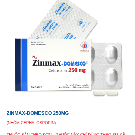
ZINMAX-DOMESCO 250MG
(NHÓM CEPHALOSPORIN)
THUỐC BÁN THEO ĐƠN – THUỐC NÀY CHỈ DÙNG THEO SỰ KÊ