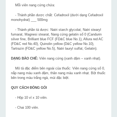
Mỗi viên nang cứng chứa:
- Thành phần dược chất: Cefadroxil (dưới dạng Cefadroxil
monohydrat) ___ 500mg
- Thành phần tá dược: Natri starch glycolat, Natri stearyl
fumarat, Magnesi stearat, Nang cứng gelatin số 0 (Candurin
silver fine, Brilliant blue FCF (FD&C blue No.1), Allura red AC
(FD&C red No.40), Quinolin yellow (D&C yellow No.10),
Tartrazin (FD&C yellow No.5), Natri lauryl sulfat, Gelatin).
DẠNG BÀO CHẾ:
Viên nang cứng (xanh đậm – xanh nhạt).
Mô tả đặc điểm bên ngoài của thuốc: Viên nang cứng số 0,
nắp nang màu xanh đậm, thân nang màu xanh nhạt. Bột thuốc
bên trong màu trắng ngà, mùi đặc biệt.
QUY CÁCH ĐÓNG GÓI
- Hộp 10 vỉ x 10 viên.
- Chai 100 viên.