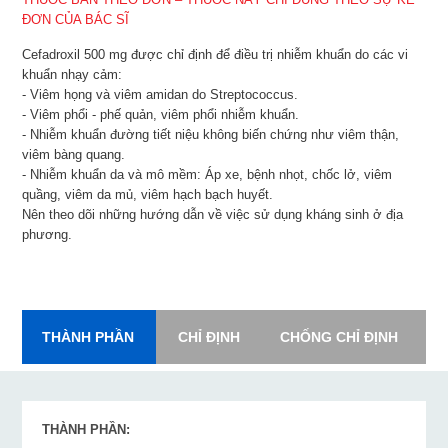
ĐƠN CỦA BÁC SĨ
Cefadroxil 500 mg được chỉ định để điều trị nhiễm khuẩn do các vi
khuẩn nhạy cảm:
- Viêm họng và viêm amidan do Streptococcus.
- Viêm phổi - phế quản, viêm phổi nhiễm khuẩn.
- Nhiễm khuẩn đường tiết niệu không biến chứng như viêm thận,
viêm bàng quang.
- Nhiễm khuẩn da và mô mềm: Áp xe, bệnh nhọt, chốc lở, viêm
quầng, viêm da mủ, viêm hạch bạch huyết.
Nên theo dõi những hướng dẫn về việc sử dụng kháng sinh ở địa
phương.
THÀNH PHẦN
CHỈ ĐỊNH
CHỐNG CHỈ ĐỊNH
L
THÀNH PHẦN: