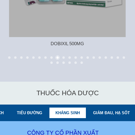
DOBIXIL 500MG
THUỐC HÓA DƯỢC
CH
TIỂU ĐƯỜNG
KHÁNG SINH
GIẢM ĐAU, HẠ SỐT
CÔNG TY CỔ PHẦN XUẤT