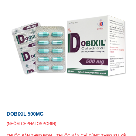
DOBIXIL 500MG
(NHÓM CEPHALOSPORIN)
THUỐC BÁN THEO ĐƠN – THUỐC NÀY CHỈ DÙNG THEO SỰ KÊ