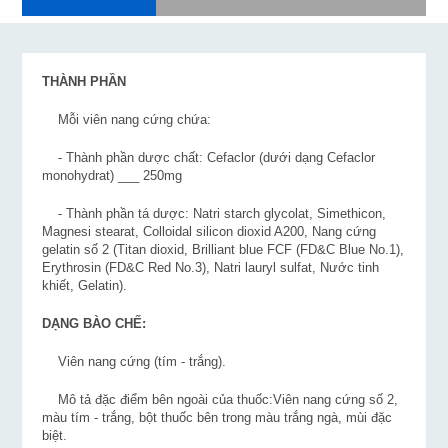
THÀNH PHẦN
Mỗi viên nang cứng chứa:
- Thành phần dược chất: Cefaclor (dưới dạng Cefaclor
monohydrat) ___ 250mg
- Thành phần tá dược: Natri starch glycolat, Simethicon,
Magnesi stearat, Colloidal silicon dioxid A200, Nang cứng
gelatin số 2 (Titan dioxid, Brilliant blue FCF (FD&C Blue No.1),
Erythrosin (FD&C Red No.3), Natri lauryl sulfat, Nước tinh
khiết, Gelatin).
DẠNG BÀO CHẾ:
Viên nang cứng (tím - trắng).
Mô tả đặc điểm bên ngoài của thuốc:Viên nang cứng số 2,
màu tím - trắng, bột thuốc bên trong màu trắng ngà, mùi đặc
biệt.