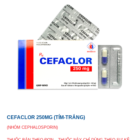
CEFACLOR 250MG (TÍM-TRẮNG)
(NHÓM CEPHALOSPORIN)
THUỐC BÁN THEO ĐƠN – THUỐC NÀY CHỈ DÙNG THEO SỰ KÊ