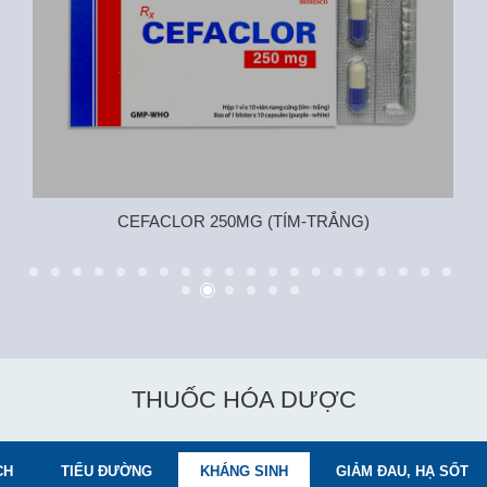
CEFACLOR 250MG (TÍM-TRẮNG)
THUỐC HÓA DƯỢC
CH
TIỂU ĐƯỜNG
KHÁNG SINH
GIẢM ĐAU, HẠ SỐT