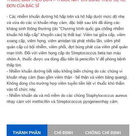
ĐƠN CỦA BÁC SĨ
- Các nhiễm khuẩn đường hô hấp trên và hô hấp dưới mức độ nhẹ
và vừa do các vi khuẩn nhạy cảm, đặc biệt sau khi đã dùng các
kháng sinh thông thường (do "Chương trình quốc gia chống nhiễm
khuẩn hô hấp cấp" khuyến cáo) bị thất bại: Viêm tai giữa cấp, viêm
xoang cấp, viêm họng, viêm amidan tái phát nhiều lần, viêm phế
quản cấp có bội nhiễm, viêm phổi, đợt bùng phát của viêm phế quản
mạn tính. Đối với viêm họng cấp do Streptococcus beta tan máu
nhóm A, thuốc được ưa dùng đầu tiên là penicillin V để phòng bệnh
thấp tim.
- Nhiễm khuẩn đường tiết niệu không biến chứng do các chủng vi
khuẩn nhạy cảm (bao gồm viêm thận - bể thận và viêm bàng quang).
Không dùng cho trường hợp viêm tuyến tiền liệt vì thuốc khó thấm
vào tổ chức này.
- Nhiễm khuẩn da và mô mềm do các chủng Staphylococcus aureus
nhạy cảm với methicillin và Streptococcus pyogenesnhạy cảm.
THÀNH PHẦN
CHỈ ĐỊNH
CHỐNG CHỈ ĐỊNH
L