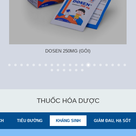
DOSEN 250MG (GÓI)
THUỐC HÓA DƯỢC
CH
TIỂU ĐƯỜNG
KHÁNG SINH
GIẢM ĐAU, HẠ SỐT