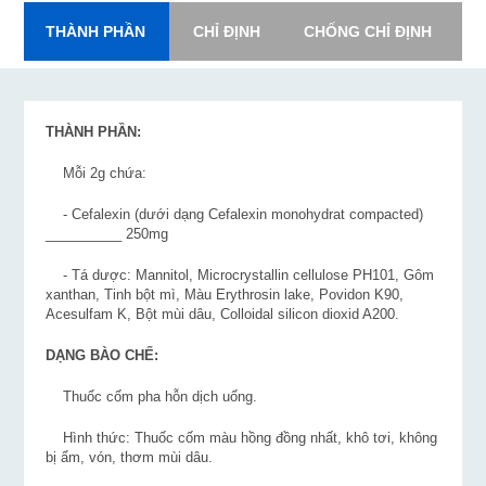
THÀNH PHẦN
CHỈ ĐỊNH
CHỐNG CHỈ ĐỊNH
L
THÀNH PHẦN:
Mỗi 2g chứa:
- Cefalexin (dưới dạng Cefalexin monohydrat compacted)
__________ 250mg
- Tá dược: Mannitol, Microcrystallin cellulose PH101, Gôm
xanthan, Tinh bột mì, Màu Erythrosin lake, Povidon K90,
Acesulfam K, Bột mùi dâu, Colloidal silicon dioxid A200.
DẠNG BÀO CHẾ:
Thuốc cốm pha hỗn dịch uống.
Hình thức: Thuốc cốm màu hồng đồng nhất, khô tơi, không
bị ẩm, vón, thơm mùi dâu.