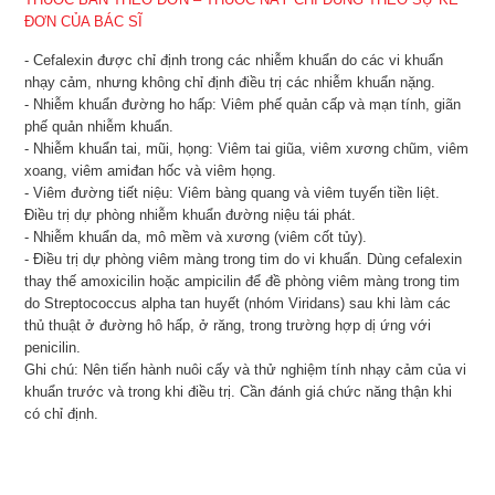
ĐƠN CỦA BÁC SĨ
- Cefalexin được chỉ định trong các nhiễm khuẩn do các vi khuẩn
nhạy cảm, nhưng không chỉ định điều trị các nhiễm khuẩn nặng.
- Nhiễm khuẩn đường ho hấp: Viêm phế quản cấp và mạn tính, giãn
phế quản nhiễm khuẩn.
- Nhiễm khuẩn tai, mũi, họng: Viêm tai giũa, viêm xương chũm, viêm
xoang, viêm amiđan hốc và viêm họng.
- Viêm đường tiết niệu: Viêm bàng quang và viêm tuyến tiền liệt.
Điều trị dự phòng nhiễm khuẩn đường niệu tái phát.
- Nhiễm khuẩn da, mô mềm và xương (viêm cốt tủy).
- Điều trị dự phòng viêm màng trong tim do vi khuẩn. Dùng cefalexin
thay thế amoxicilin hoặc ampicilin để đề phòng viêm màng trong tim
do Streptococcus alpha tan huyết (nhóm Viridans) sau khi làm các
thủ thuật ở đường hô hấp, ở răng, trong trường hợp dị ứng với
penicilin.
Ghi chú: Nên tiến hành nuôi cấy và thử nghiệm tính nhạy cảm của vi
khuẩn trước và trong khi điều trị. Cần đánh giá chức năng thận khi
có chỉ định.