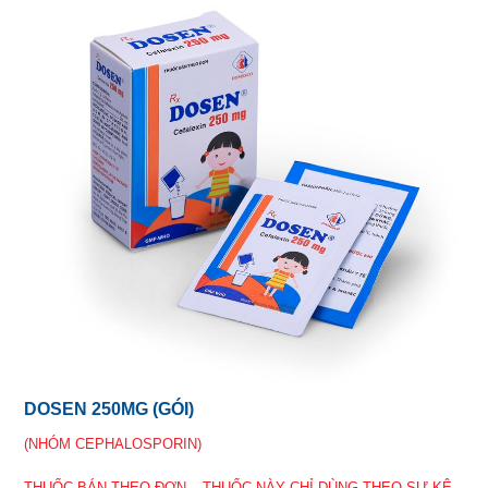
DOSEN 250MG (GÓI)
(NHÓM CEPHALOSPORIN)
THUỐC BÁN THEO ĐƠN – THUỐC NÀY CHỈ DÙNG THEO SỰ KÊ