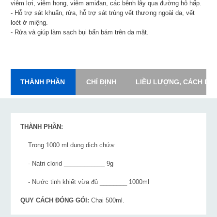
viêm lợi, viêm họng, viêm amiđan, các bệnh lây qua đường hô hấp.
- Hỗ trợ sát khuẩn, rửa, hỗ trợ sát trùng vết thương ngoài da, vết
loét ở miệng.
- Rửa và giúp làm sạch bụi bẩn bám trên da mặt.
THÀNH PHẦN
CHỈ ĐỊNH
LIỀU LƯỢNG, CÁCH DÙ
THÀNH PHẦN:
Trong 1000 ml dung dịch chứa:
- Natri clorid ____________ 9g
- Nước tinh khiết vừa đủ ________ 1000ml
QUY CÁCH ĐÓNG GÓI:
Chai 500ml.