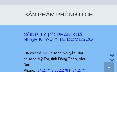
SẢN PHẨM PHÒNG DỊCH
CÔNG TY CỔ PHẦN XUẤT
NHẬP KHẨU Y TẾ DOMESCO
Địa chỉ: Số 346, đường Nguyễn Huệ,
phường Mỹ Trà, tỉnh Đồng Tháp, Việt
Nam
Phone:
(84.277) 3.852.278
|
(84.277)
3.859.370
, Fax:
(84.277) 3.851.270
Hotline:
1800.969.660
Email:
domesco@domesco.com
|
vpcty@domesco.com
Website:
www.domesco.com