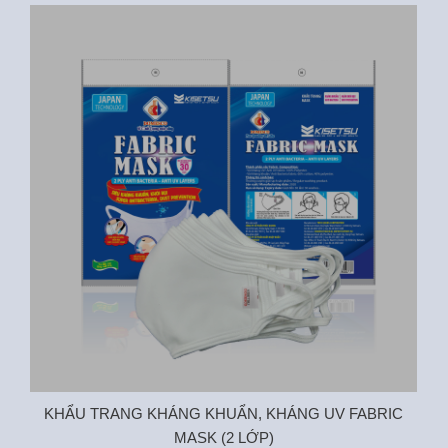
KHẨU TRANG KHÁNG KHUẨN, KHÁNG UV FABRIC
K
MASK (2 LỚP)