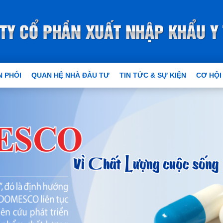
 PHỐI
QUAN HỆ NHÀ ĐẦU TƯ
TIN TỨC & SỰ KIỆN
CƠ HỘI