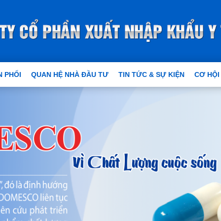
 PHỐI
QUAN HỆ NHÀ ĐẦU TƯ
TIN TỨC & SỰ KIỆN
CƠ HỘI