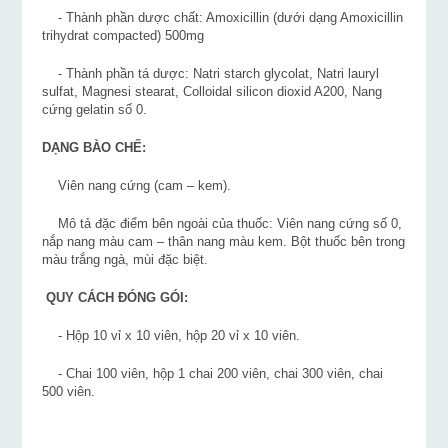
- Thành phần dược chất: Amoxicillin (dưới dạng Amoxicillin
trihydrat compacted) 500mg
- Thành phần tá dược: Natri starch glycolat, Natri lauryl
sulfat, Magnesi stearat, Colloidal silicon dioxid A200, Nang
cứng gelatin số 0.
DẠNG BÀO CHẾ:
Viên nang cứng (cam – kem).
Mô tả đặc điểm bên ngoài của thuốc: Viên nang cứng số 0,
nắp nang màu cam – thân nang màu kem. Bột thuốc bên trong
màu trắng ngà, mùi đặc biệt.
QUY CÁCH ĐÓNG GÓI:
- Hộp 10 vỉ x 10 viên, hộp 20 vỉ x 10 viên.
- Chai 100 viên, hộp 1 chai 200 viên, chai 300 viên, chai
500 viên.