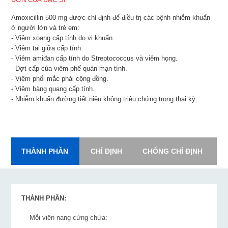
Amoxicillin 500 mg được chỉ định để điều trị các bệnh nhiễm khuẩn
ở người lớn và trẻ em:
- Viêm xoang cấp tính do vi khuẩn.
- Viêm tai giữa cấp tính.
- Viêm amiđan cấp tính do Streptococcus và viêm họng.
- Đợt cấp của viêm phế quản mạn tính.
- Viêm phổi mắc phải cộng đồng.
- Viêm bàng quang cấp tính.
- Nhiễm khuẩn đường tiết niệu không triệu chứng trong thai kỳ...
THÀNH PHẦN
CHỈ ĐỊNH
CHỐNG CHỈ ĐỊNH
L
THÀNH PHẦN:
Mỗi viên nang cứng chứa: