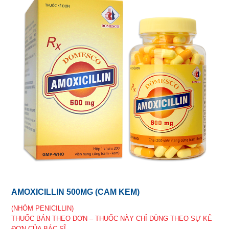
AMOXICILLIN 500MG (CAM KEM)
(NHÓM PENICILLIN)
THUỐC BÁN THEO ĐƠN – THUỐC NÀY CHỈ DÙNG THEO SỰ KÊ
ĐƠN CỦA BÁC SĨ