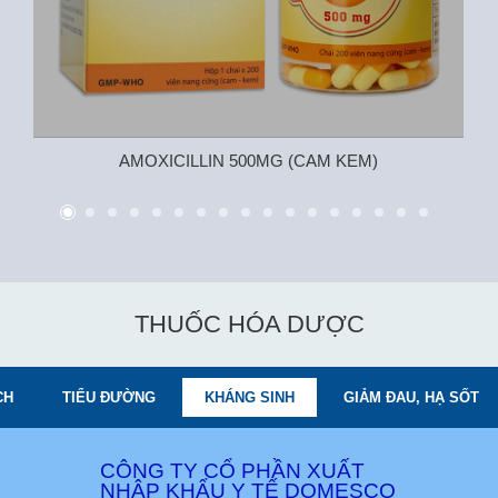
AMOXICILLIN 500MG (CAM KEM)
THUỐC HÓA DƯỢC
CH
TIỂU ĐƯỜNG
KHÁNG SINH
GIẢM ĐAU, HẠ SỐT
CÔNG TY CỔ PHẦN XUẤT
NHẬP KHẨU Y TẾ DOMESCO