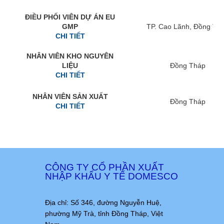
ĐIỀU PHỐI VIÊN DỰ ÁN EU
GMP
TP. Cao Lãnh, Đồng Th
CHI TIẾT
NHÂN VIÊN KHO NGUYÊN
LIỆU
Đồng Tháp
CHI TIẾT
NHÂN VIÊN SẢN XUẤT
Đồng Tháp
CHI TIẾT
CÔNG TY CỔ PHẦN XUẤT
NHẬP KHẨU Y TẾ DOMESCO
Địa chỉ: Số 346, đường Nguyễn Huệ,
phường Mỹ Trà, tỉnh Đồng Tháp, Việt