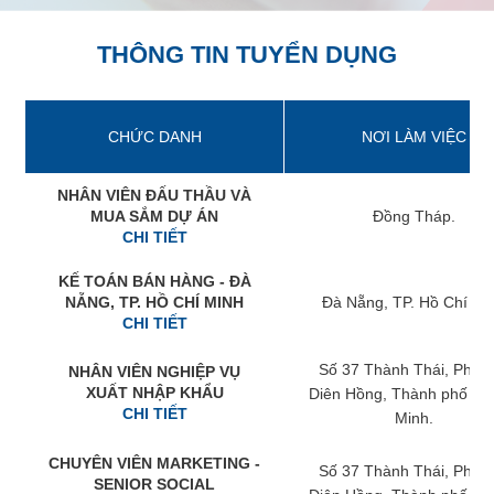
THÔNG TIN TUYỂN DỤNG
CHỨC DANH
NƠI LÀM VIỆC
NHÂN VIÊN ĐẤU THẦU VÀ
MUA SẮM DỰ ÁN
Đồng Tháp.
CHI TIẾT
KẾ TOÁN BÁN HÀNG - ĐÀ
NẴNG, TP. HỒ CHÍ MINH
Đà Nẵng, TP. Hồ Chí Mi
CHI TIẾT
Số 37 Thành Thái, Phườ
NHÂN VIÊN NGHIỆP VỤ
XUẤT NHẬP KHẨU
Diên Hồng, Thành phố Hồ
CHI TIẾT
Minh.
CHUYÊN VIÊN MARKETING -
Số 37 Thành Thái, Phườ
SENIOR SOCIAL