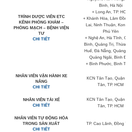
Bình, Hà Nội
+ Long An, TP. HCM
TRÌNH DƯỢC VIÊN ETC
+ Khánh Hòa, Lâm Đồng, 
KÊNH PHÒNG KHÁM –
Lai, Ninh Thuận, Kon Tu
PHÒNG MẠCH – BỆNH VIỆN
Phú Yên
TƯ
+ Nghệ An, Hà Tĩnh, Qu
CHI TIẾT
Bình, Quảng Trị, Thừa Th
Huế, Đà Nẵng, Quảng N
Quảng Ngãi, Bình Địn
+ Bình Phước, Bình Thu
NHÂN VIÊN VẬN HÀNH XE
KCN Tân Tạo, Quận Bì
NÂNG
Tân, TP. HCM
CHI TIẾT
KCN Tân Tạo, Quận Bì
NHÂN VIÊN TÀI XẾ
CHI TIẾT
Tân, TP. HCM
NHÂN VIÊN TỰ ĐỘNG HÓA
TRONG SẢN XUẤT
TP. Cao Lãnh, Đồng Th
CHI TIẾT