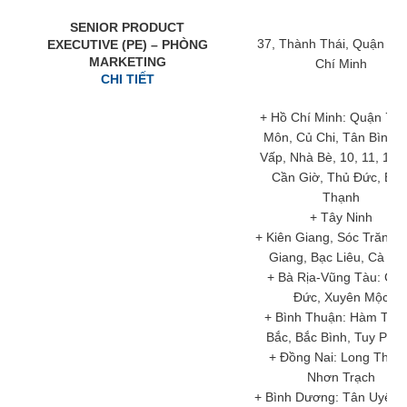
SENIOR PRODUCT
37, Thành Thái, Quận 10
EXECUTIVE (PE) – PHÒNG
MARKETING
Chí Minh
CHI TIẾT
+ Hồ Chí Minh: Quận 7, 
Môn, Củ Chi, Tân Bình,
Vấp, Nhà Bè, 10, 11, 1, 3,
Cần Giờ, Thủ Đức, Bìn
Thạnh
+ Tây Ninh
+ Kiên Giang, Sóc Trăng,
Giang, Bạc Liêu, Cà M
+ Bà Rịa-Vũng Tàu: Ch
Đức, Xuyên Mộc
+ Bình Thuận: Hàm Thu
Bắc, Bắc Bình, Tuy Pho
+ Đồng Nai: Long Thàn
Nhơn Trạch
+ Bình Dương: Tân Uyên,