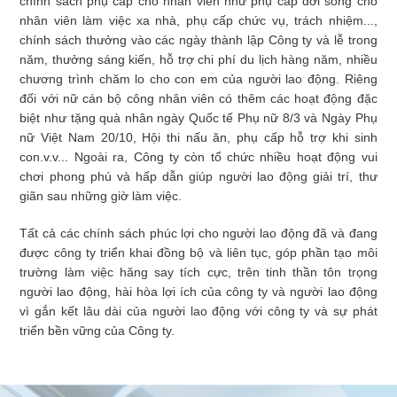
chính sách phụ cấp cho nhân viên như phụ cấp đời sống cho
nhân viên làm việc xa nhà, phụ cấp chức vụ, trách nhiệm...,
chính sách thưởng vào các ngày thành lập Công ty và lễ trong
năm, thưởng sáng kiến, hỗ trợ chi phí du lịch hàng năm, nhiều
chương trình chăm lo cho con em của người lao động. Riêng
đối với nữ cán bộ công nhân viên có thêm các hoạt động đặc
biệt như tặng quà nhân ngày Quốc tế Phụ nữ 8/3 và Ngày Phụ
nữ Việt Nam 20/10, Hội thi nấu ăn, phụ cấp hỗ trợ khi sinh
con.v.v... Ngoài ra, Công ty còn tổ chức nhiều hoạt động vui
chơi phong phú và hấp dẫn giúp người lao động giải trí, thư
giãn sau những giờ làm việc.
Tất cả các chính sách phúc lợi cho người lao động đã và đang
được công ty triển khai đồng bộ và liên tục, góp phần tạo môi
trường làm việc hăng say tích cực, trên tinh thần tôn trọng
người lao động, hài hòa lợi ích của công ty và người lao động
vì gắn kết lâu dài của người lao động với công ty và sự phát
triển bền vững của Công ty.