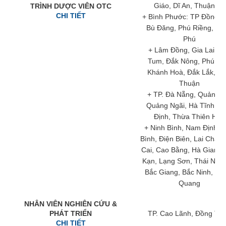
Giáo, Dĩ An, Thuận An
TRÌNH DƯỢC VIÊN OTC
CHI TIẾT
+ Bình Phước: TP Đồng X
Bù Đăng, Phú Riềng, Đồ
Phú
+ Lâm Đồng, Gia Lai, K
Tum, Đắk Nông, Phú Yê
Khánh Hoà, Đắk Lắk, Ni
Thuận
+ TP. Đà Nẵng, Quảng Tr
Quảng Ngãi, Hà Tĩnh, B
Định, Thừa Thiên Huế
+ Ninh Bình, Nam Định, 
Bình, Điện Biên, Lai Châu,
Cai, Cao Bằng, Hà Giang,
Kạn, Lạng Sơn, Thái Ngu
Bắc Giang, Bắc Ninh, Tu
Quang
NHÂN VIÊN NGHIÊN CỨU &
PHÁT TRIỂN
TP. Cao Lãnh, Đồng Th
CHI TIẾT