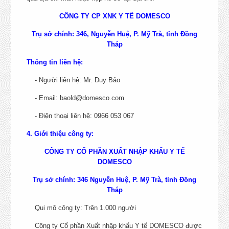
CÔNG TY CP XNK Y TẾ DOMESCO
THÔNG TIN TUYỂN DỤNG
Trụ sở chính: 346, Nguyễn Huệ, P. Mỹ Trà, tỉnh Đồng
Tháp
Thông tin liên hệ:
CHỨC DANH
NƠI LÀM VIỆC
- Người liên hệ: Mr. Duy Bảo
NHÂN VIÊN ĐẤU THẦU VÀ
- Email: baold@domesco.com
MUA SẮM DỰ ÁN
Đồng Tháp.
CHI TIẾT
- Điện thoại liên hệ: 0966 053 067
KẾ TOÁN BÁN HÀNG - ĐÀ
4. Giới thiệu công ty:
NẴNG, TP. HỒ CHÍ MINH
Đà Nẵng, TP. Hồ Chí Mi
CHI TIẾT
CÔNG TY CỔ PHẦN XUẤT NHẬP KHẨU Y TẾ
DOMESCO
Số 37 Thành Thái, Phườ
NHÂN VIÊN NGHIỆP VỤ
Trụ sở chính: 346 Nguyễn Huệ, P. Mỹ Trà, tỉnh Đồng
XUẤT NHẬP KHẨU
Diên Hồng, Thành phố Hồ
Tháp
CHI TIẾT
Minh.
Qui mô công ty: Trên 1.000 người
CHUYÊN VIÊN MARKETING -
Số 37 Thành Thái, Phườ
SENIOR SOCIAL
Công ty Cổ phần Xuất nhập khẩu Y tế DOMESCO được