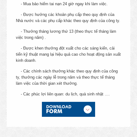
- Mua bảo hiểm tai nạn 24 giờ ngay khi làm việc.
SENIOR PRODUCT
- Được hưởng các khoản phụ cấp theo quy định của
37, Thành Thái, Quận 10
EXECUTIVE (PE) – PHÒNG
Nhà nước và các phụ cấp khác theo quy định của công ty.
MARKETING
Chí Minh
CHI TIẾT
- Thưởng tháng lương thứ 13 (theo thực tế tháng làm
việc trong năm) .
+ Hồ Chí Minh: Quận 7, 
Môn, Củ Chi, Tân Bình,
- Được khen thưởng đột xuất cho các sáng kiến, cải
Vấp, Nhà Bè, 10, 11, 1, 3,
tiến kỹ thuật mang lại hiệu quả cao cho hoạt động sản xuất
Cần Giờ, Thủ Đức, Bìn
kinh doanh.
Thạnh
- Các chính sách thưởng khác theo quy định của công
+ Tây Ninh
ty, thưởng các ngày lễ trong năm và theo thực tế tháng
+ Kiên Giang, Sóc Trăng,
làm việc của thời gian xét thưởng.
Giang, Bạc Liêu, Cà M
+ Bà Rịa-Vũng Tàu: Ch
- Các phúc lợi liên quan: du lịch, quà sinh nhật ….
Đức, Xuyên Mộc
+ Bình Thuận: Hàm Thu
Bắc, Bắc Bình, Tuy Pho
+ Đồng Nai: Long Thàn
Nhơn Trạch
+ Bình Dương: Tân Uyên,