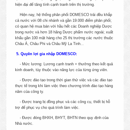
hiện đại để tăng tính cạnh tranh trên thị trường.
Bình, Hà Nội
+ Long An, TP. HCM
Hiện nay, hệ thống phân phối DOMESCO trải đều khắp
TRÌNH DƯỢC VIÊN ETC
+ Khánh Hòa, Lâm Đồng, 
cả nước với 08 chi nhánh và gần 19.000 điểm phân phối;
KÊNH PHÒNG KHÁM –
Lai, Ninh Thuận, Kon Tu
có quan hệ mua bán với hầu hết các Doanh nghiệp Dược
PHÒNG MẠCH – BỆNH VIỆN
Phú Yên
trong nước và hơn 18 hãng Dược phẩm nước ngoài; xuất
TƯ
+ Nghệ An, Hà Tĩnh, Qu
khẩu gần 100 mặt hàng cho 25 thị trường các nước thuộc
CHI TIẾT
Bình, Quảng Trị, Thừa Th
Châu Á, Châu Phi và Châu Mỹ La Tinh...
Huế, Đà Nẵng, Quảng N
5. Quyền lợi gia nhập DOMESCO:
Quảng Ngãi, Bình Địn
+ Bình Phước, Bình Thu
- Mức lương: Lương cạnh tranh + thưởng theo kết quả
kinh doanh, tùy thuộc vào năng lực của từng ứng viên.
NHÂN VIÊN VẬN HÀNH XE
KCN Tân Tạo, Quận Bì
- Được đào tạo trong thời gian thử việc và các đào tạo
NÂNG
Tân, TP. HCM
CHI TIẾT
thực tế trong khi làm việc theo chương trình đào tạo hàng
năm của công ty.
KCN Tân Tạo, Quận Bì
NHÂN VIÊN TÀI XẾ
- Được trang bị đồng phục và các công cụ, thiết bị hỗ
CHI TIẾT
Tân, TP. HCM
trợ để phục vụ cho quá trình làm việc.
NHÂN VIÊN TỰ ĐỘNG HÓA
- Được đóng BHXH, BHYT, BHTN theo quy định của
TRONG SẢN XUẤT
TP. Cao Lãnh, Đồng Th
Nhà nước.
CHI TIẾT