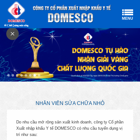
MENU
CHÍNH SÁCH NHÂN SỰ
NHÂN VIÊN SỬA CHỮA NHỎ
DOMESCO có nhiều chính sách phúc lợi hỗ trợ cho cán bộ,
công nhân lao động của công ty bao gồm: chính sách bảo hiểm
Do nhu cầu mở rộng sản xuất kinh doanh, công ty Cổ phần
chăm sóc sức khỏe đặc biệt và bảo hiểm nhân thọ cho các
Xuất nhập khẩu Y tế DOMESCO có nhu cầu tuyển dụng vị
nhân sự chủ chốt, hoạt động teambuilding, thực hiện nhiều
trí như sau: