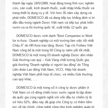
Diên Hồng, Thành phố Hồ
COMMERCE EXECUTIVE
thành lập ngày 19/5/1989; hoạt động trong lĩnh vực nghiên
Minh
CHI TIẾT
cứu, sản xuất, kinh doanh thuốc, xuất nhập khẩu thuốc và
trang thiết bị dụng cụ y tế. Với hơn 35 năm xây dựng và
NHÂN VIÊN SỬA CHỮA NHỎ
phát triển, DOMESCO đã và đang tiếp tục khẳng định vị trí
Đồng Tháp
CHI TIẾT
dẫn đầu trong ngành Dược Việt nam và tiếp tục phát triển
vươn xa ra thị trường quốc tế, xuất khẩu 12 quốc gia.
NHÂN VIÊN BẢO TRÌ THIẾT
DOMESCO được vinh danh “Best Companies to Work
BỊ
Đồng Tháp
for in Asia - Doanh nghiệp có môi trường làm việc tốt nhất
CHI TIẾT
Châu Á” do HR Asia trao tặng; Được Tạp chí Forbes Việt
Nam công bố là một trong 50 Công ty niêm yết tốt nhất;
NHÂN VIÊN BỐC XẾP
Đồng Tháp
DOMESCO là một trong 03 doanh nghiệp Dược đón nhận
CHI TIẾT
Giải thưởng cao quý – Giải Vàng chất lượng Quốc gia;
giải thưởng “Doanh nghiệp vì người lao động” do Tổng
NHÂN VIÊN THỦ KHO
Liên đoàn Lao động Việt Nam, VCCI, Hiệp hội doanh
THÀNH PHẨM
Kho Tân Tạo, TP. HC
nghiệp Việt Nam phối hợp tổ chức; và nhiều Giải thưởng
CHI TIẾT
cao quý khác, ….
KẾ TOÁN BÁN HÀNG
DOMESCO là một trong số ít công ty dược phẩm ở
Hà Nội
CHI TIẾT
Việt Nam có cổ đông chiến lược nước ngoài là tập đoàn
đa quốc gia cùng ngành nghề với vốn đầu tư chiếm tỷ lệ
+ Bắc Giang, Thanh Hóa, 
sở hữu 52%, điều này đã giúp cho Công ty có thêm tiềm
lực về tài chính, công nghệ cũng như kinh nghiệm quản trị
Nguyên, Hải Phòng, Ni