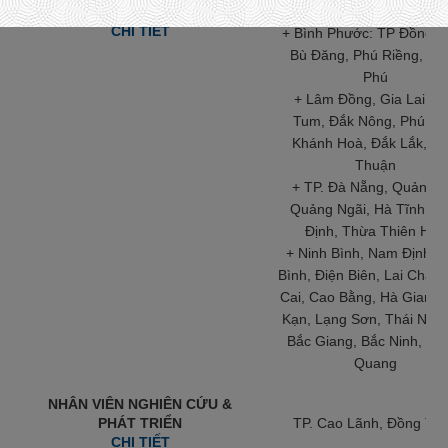
Giáo, Dĩ An, Thuận An
TRÌNH DƯỢC VIÊN OTC
CHI TIẾT
+ Bình Phước: TP Đồng X
Bù Đăng, Phú Riềng, Đồ
Phú
+ Lâm Đồng, Gia Lai, K
Tum, Đắk Nông, Phú Yê
Khánh Hoà, Đắk Lắk, Ni
Thuận
+ TP. Đà Nẵng, Quảng Tr
Quảng Ngãi, Hà Tĩnh, B
Định, Thừa Thiên Huế
+ Ninh Bình, Nam Định, 
Bình, Điện Biên, Lai Châu,
Cai, Cao Bằng, Hà Giang,
Kạn, Lạng Sơn, Thái Ngu
Bắc Giang, Bắc Ninh, Tu
Quang
NHÂN VIÊN NGHIÊN CỨU &
PHÁT TRIỂN
TP. Cao Lãnh, Đồng Th
CHI TIẾT