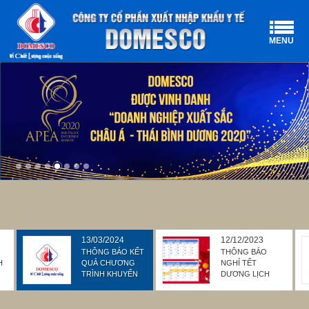
MENU
13/03/2024
12/12/2023
THÔNG BÁO KẾT
THÔNG BÁO
H
QUẢ CHƯƠNG
NGHỈ TẾT
TRÌNH KHUYẾN
DƯƠNG LỊCH
MẠI “CÙNG
NĂM 2024 & TẾT
NG
DOMESCO QUAY
NGUYÊN ĐÁN
SỐ RINH TÀI
GIÁP THÌN