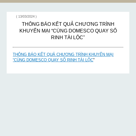
LỘC"
( 13/03/2024 )
THÔNG BÁO KẾT QUẢ CHƯƠNG TRÌNH
KHUYẾN MẠI “CÙNG DOMESCO QUAY SỐ
RINH TÀI LỘC"
THÔNG BÁO KẾT QUẢ CHƯƠNG TRÌNH KHUYẾN MẠI
“CÙNG DOMESCO QUAY SỐ RINH TÀI LỘC
"