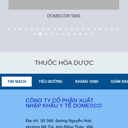
DOMECOR 5MG
THUỐC HÓA DƯỢC
TIM MẠCH
TIỂU ĐƯỜNG
KHÁNG SINH
GIẢM ĐA
CÔNG TY CỔ PHẦN XUẤT
NHẬP KHẨU Y TẾ DOMESCO
Địa chỉ: Số 346, đường Nguyễn Huệ,
phường Mỹ Trà, tỉnh Đồng Tháp, Việt