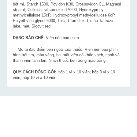
bột mì, Starch 1500, Povidon K30, Crospovidon CL, Magnesi
stearat, Colloidal silicon dioxid A200, Hydroxypropyl
methylcellulose 15cP, Hydroxypropyl methylcellulose 6cP,
Polyethylen glycol 6000, Talc, Titan dioxid, màu Tartrazin
lake, màu Sicovit red.
DẠNG BÀO CHẾ:
Viên nén bao phim.
Mô tả đặc điểm bên ngoài của thuốc: Viên nén bao phim
hình trái tim, màu vàng, hai mặt viên có khắc vạch, cạnh và
thành viên lành lặn. Nhân thuốc bên trong màu trắng.
QUY CÁCH ĐÓNG GÓI:
Hộp 1 vỉ x 10 viên; hộp 3 vỉ x 10
viên; hộp 10 vỉ x 10 viên.