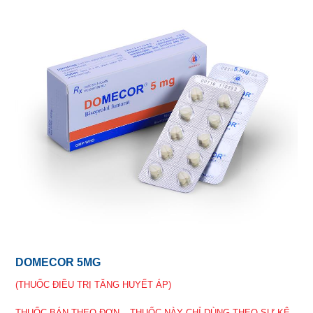
DOMECOR 5MG
(THUỐC ĐIỀU TRỊ TĂNG HUYẾT ÁP)
THUỐC BÁN THEO ĐƠN – THUỐC NÀY CHỈ DÙNG THEO SỰ KÊ