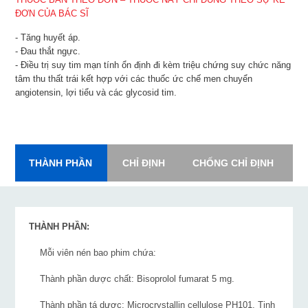
ĐƠN CỦA BÁC SĨ
- Tăng huyết áp.
- Đau thắt ngực.
- Điều trị suy tim mạn tính ổn định đi kèm triệu chứng suy chức năng
tâm thu thất trái kết hợp với các thuốc ức chế men chuyển
angiotensin, lợi tiểu và các glycosid tim.
THÀNH PHẦN
CHỈ ĐỊNH
CHỐNG CHỈ ĐỊNH
L
THÀNH PHẦN:
Mỗi viên nén bao phim chứa:
Thành phần dược chất: Bisoprolol fumarat 5 mg.
Thành phần tá dược: Microcrystallin cellulose PH101, Tinh