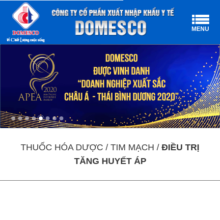
MENU
THUỐC HÓA DƯỢC / TIM MẠCH /
ĐIỀU TRỊ
TĂNG HUYẾT ÁP