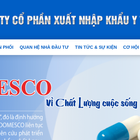
 PHỐI
QUAN HỆ NHÀ ĐẦU TƯ
TIN TỨC & SỰ KIỆN
CƠ HỘI