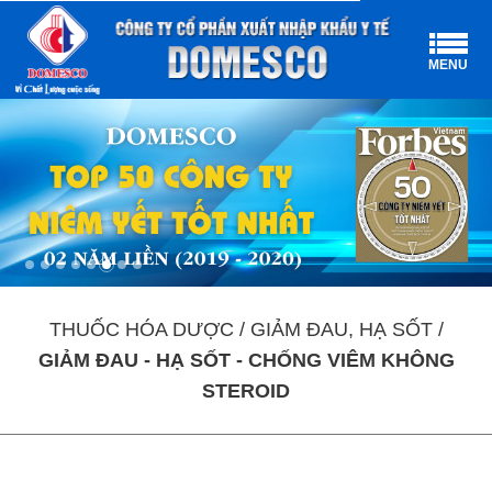
MENU
THUỐC HÓA DƯỢC / GIẢM ĐAU, HẠ SỐT /
GIẢM ĐAU - HẠ SỐT - CHỐNG VIÊM KHÔNG
STEROID