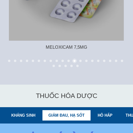
MELOXICAM 7,5MG
THUỐC HÓA DƯỢC
KHÁNG SINH
GIẢM ĐAU, HẠ SỐT
HÔ HẤP
THU