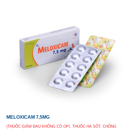
MELOXICAM 7,5MG
(THUỐC GIẢM ĐAU KHÔNG CÓ OPI, THUỐC HẠ SỐT, CHỐNG