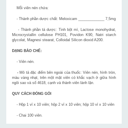
Mỗi viên nén chứa:
- Thành phần dược chất: Meloxicam _____________ 7,5mg
- Thành phần tá dược: Tinh bột mì, Lactose monohydrat,
Microcrystallin cellulose PH101, Povidon K90, Natri starch
glycolat, Magnesi stearat, Colloidal Silicon dioxid A200.
DẠNG BÀO CHẾ:
- Viên nén.
-
Mô tả đặc điểm bên ngoài của thuốc: Viên nén, hình tròn,
màu vàng nhạt, trên một mặt viên có khắc vạch ở giữa hình
ngôi sao và số 4618, cạnh và thành viên lành lặn.
QUY CÁCH ĐÓNG GÓI
- Hộp 1 vỉ x 10 viên; hộp 2 vỉ x 10 viên; hộp 10 vỉ x 10 viên
- Chai 100 viên.