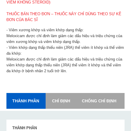
VIÊM KHÔNG STEROID)
THUỐC BÁN THEO ĐƠN – THUỐC NÀY CHỈ DÙNG THEO SỰ KÊ
ĐƠN CỦA BÁC SĨ
- Viêm xương khớp và viêm khớp dạng thấp:
Meloxicam được chỉ định làm giảm các dấu hiệu và triệu chứng của
viêm xương khớp và viêm khớp dạng thấp.
- Viêm khớp dạng thấp thiếu niên (JRA) thể viêm ít khớp và thể viêm
đa khớp:
Meloxicam được chỉ định làm giảm các dấu hiệu và triệu chứng của
viêm khớp dạng thấp thiếu niên (JRA) thể viêm ít khớp và thể viêm
đa khớp ở bệnh nhân 2 tuổi trở lên.
THÀNH PHẦN
CHỈ ĐỊNH
CHỐNG CHỈ ĐỊNH
L
THÀNH PHẦN