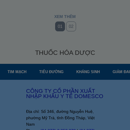
XEM THÊM
01
02
THUỐC HÓA DƯỢC
TIM MẠCH
TIỂU ĐƯỜNG
KHÁNG SINH
GIẢM ĐA
CÔNG TY CỔ PHẦN XUẤT
NHẬP KHẨU Y TẾ DOMESCO
Địa chỉ: Số 346, đường Nguyễn Huệ,
phường Mỹ Trà, tỉnh Đồng Tháp, Việt
Nam