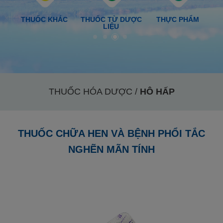
 VÀ
THUỐC KHÁC
THUỐC TỪ DƯỢC
THỰC PHẨM
T
LIỆU
THUỐC HÓA DƯỢC /
HÔ HẤP
THUỐC CHỮA HEN VÀ BỆNH PHỔI TẮC
NGHẼN MÃN TÍNH