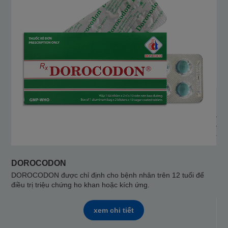
BR
Điề
viê
tính
DOROCODON
DOROCODON được chỉ định cho bệnh nhân trên 12 tuổi để
điều trị triệu chứng ho khan hoặc kích ứng.
xem chi tiết