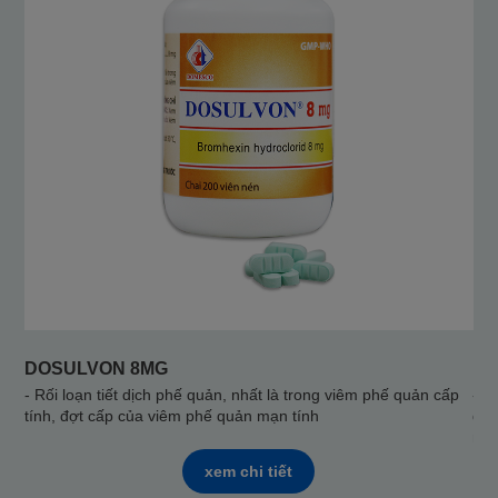
DOSULVON 8MG
MO
- Rối loạn tiết dịch phế quản, nhất là trong viêm phế quản cấp
- Đ
tính, đợt cấp của viêm phế quản mạn tính
quả
mạn
xem chi tiết