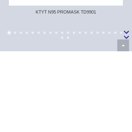
KTYT N95 PROMASK TD9901
SẢN PHẨM PHÒNG DỊCH
CÔNG TY CỔ PHẦN XUẤT
NHẬP KHẨU Y TẾ DOMESCO
Địa chỉ: Số 346, đường Nguyễn Huệ,
phường Mỹ Trà, tỉnh Đồng Tháp, Việt
Nam
Phone:
(84.277) 3.852.278
|
(84.277)